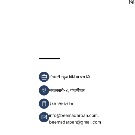
भि
नोभल्टी न्युज मिडिया प्रा.लि
माकलबारी-४, गोकर्णेश्वर
९८४५५७३१९०
info@beemadarpan.com,
beemadarpan@gmail.com