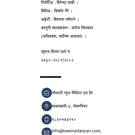
रिपोर्टिङ : बिरेन्द्र शाही ।
बिलिङ : किशोर गैरे ।
आईटी : बिश्वास न्यौपाने ।
कानुनी सल्लाहकार : सरोज सिलबाल
(अधिवक्ता, सर्वोच्च अदालत) ।
सूचना विभाग
दर्ता नं:
४६६०-२०८१/२०८२
नोभल्टी न्युज मिडिया प्रा.लि
माकलबारी-४, गोकर्णेश्वर
९८४५५७३१९०
info@beemadarpan.com,