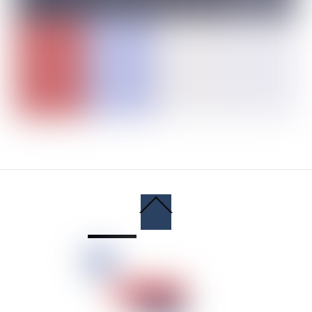
Back
To
Top