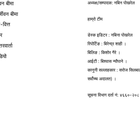
अध्यक्ष/
सम्पादक
: नबिन पोखरेल
वन बीमा
्जीवन बीमा
हाम्रो टीम
क-वित्त
यर
डेस्क इडिटर : नबिना पोखरेल
रिपोर्टिङ : बिरेन्द्र शाही ।
तरवार्ता
बिलिङ : किशोर गैरे ।
डियो
आईटी : बिश्वास न्यौपाने ।
कानुनी सल्लाहकार : सरोज सिलबा
सर्वोच्च अदालत) ।
सूचना विभाग
दर्ता नं: ४६६०-२०