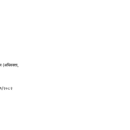
ल (अधिवक्ता,
८१/२०८२