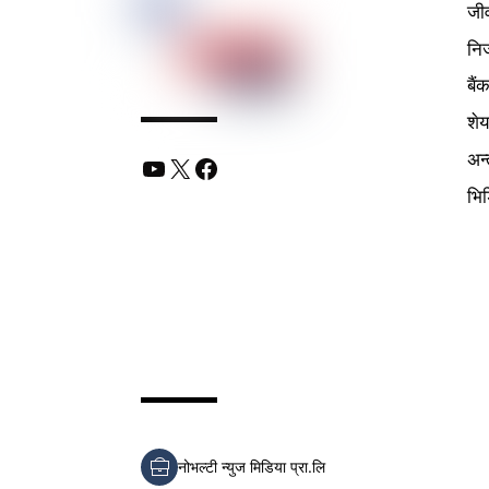
जी
निर
बैं
शे
अन्
YouTube
X
Facebook
भि
नोभल्टी न्युज मिडिया प्रा.लि