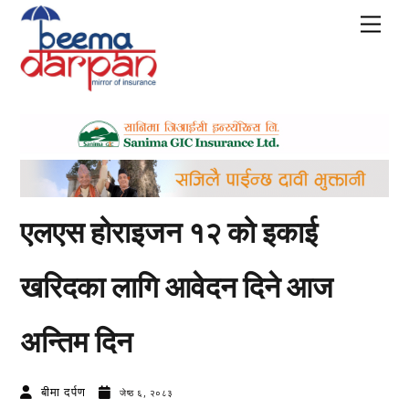
Skip
Men
to
content
एलएस होराइजन १२ को इकाई
खरिदका लागि आवेदन दिने आज
अन्तिम दिन
बीमा दर्पण
जेष्ठ ६, २०८३