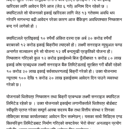
खरिदका लागि आवेदन दिने आज (जेठ ६ गते) अन्तिम दिन रहेको छ ।
क्यापिटलले सो योजनाको इकाई खरिदका लागि जेठ १३ गतेसम्म अवधि थप
गरेपनि मागभन्दा बढी आवेदन परेका कारण आज बैंकिङ्ग अवधिपश्चात निष्काशन
बन्द गर्न लागेको हो ।
क्यापिटलले प्रतिइकाई १० रुपैयाँ अंकित दरमा एक अर्ब २० करोड रुपैयाँ
बराबरको १२ करोड इकाई बिक्रीमा ल्याएको हो। लक्ष्मी सनराइज म्युचुअल फण्ड
अन्तर्गत सञ्चालन हुने सो योजना १२ वर्षे बन्दमुखी प्रकृतिको योजना हो।
निष्काशन गरिएको कुल १२ करोड इकाईमध्ये बिज पूँजीबापत १ करोड ८० लाख
इकाई कोष प्रबद्र्धक लक्ष्मी सनराइज बैंक लिमिटेडलाई सुरक्षित गरी बाँकी रहेको
१० करोड २० लाख इकाई सर्वसाधरणलाई बिक्री गरेको हो। उक्त योजनामा
न्यूनतम १०० देखि १ करोड २० लाख इकाईसम्म आवेदन दिन पाउने व्यवस्था
गरेको छ।
योजनाको धितोपत्र निष्काशन तथा बिक्री प्रबन्धक लक्ष्मी सनराइज क्यापिटल
लिमिटेड रहेको छ । उक्त योजनाको इकाईमा लगानीकर्ताले धितोपत्र बोर्डबाट
स्वीकृति प्राप्त गरेका सम्पूर्ण आस्बा सदस्य बैंक तथा वित्तीय संस्था र तिनका
तोकिएका शाखा कार्यालयबाट आवेदन दिन सक्नेछन्। यसका साथै सिडिएस एण्ड
क्लियरिङ्ग लिमिटेडबाट निर्माण गरिएको सफ्टवेयर ‘मेरो सेयर’ अनलाइन प्रयोग