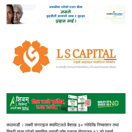
काठमाडौं । लक्ष्मी सनराइज क्यापिटलले बैशाख ३० गतेदेखि निष्काशन तथा
बिक्री खुला गरेको सामूहिक लगानी कोष एलएस होराइजन १२ को इकाई