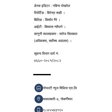
डेस्क इडिटर : नबिना पोखरेल
रिपोर्टिङ : बिरेन्द्र शाही ।
बिलिङ : किशोर गैरे ।
आईटी : बिश्वास न्यौपाने ।
कानुनी सल्लाहकार : सरोज सिलबाल
(अधिवक्ता, सर्वोच्च अदालत) ।
सूचना विभाग
दर्ता नं:
४६६०-२०८१/२०८२
नोभल्टी न्युज मिडिया प्रा.लि
माकलबारी-४, गोकर्णेश्वर
९८४५५७३१९०