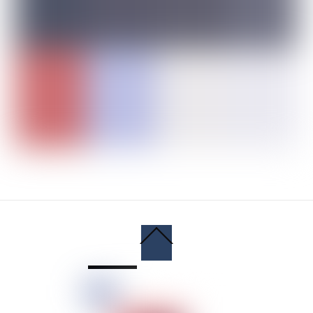
Back
To
Top