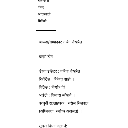
बैंक-वित्त
शेयर
अन्तरवार्ता
भिडियो
अध्यक्ष/
सम्पादक
: नबिन पोखरेल
हाम्रो टीम
डेस्क इडिटर : नबिना पोखरेल
रिपोर्टिङ : बिरेन्द्र शाही ।
बिलिङ : किशोर गैरे ।
आईटी : बिश्वास न्यौपाने ।
कानुनी सल्लाहकार : सरोज सिलबाल
(अधिवक्ता, सर्वोच्च अदालत) ।
सूचना विभाग
दर्ता नं: