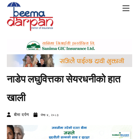
Skip
Men
to
content
नाडेप लघुवित्तका सेयरधनीको हात
खाली
बीमा दर्पण
जेष्ठ ४, २०८३