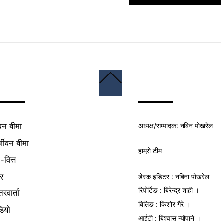
Back
To
Top
अध्यक्ष/
सम्पादक
: नबिन पोखरेल
वन बीमा
्जीवन बीमा
हाम्रो टीम
क-वित्त
यर
डेस्क इडिटर : नबिना पोखरेल
रिपोर्टिङ : बिरेन्द्र शाही ।
तरवार्ता
बिलिङ : किशोर गैरे ।
डियो
आईटी : बिश्वास न्यौपाने ।