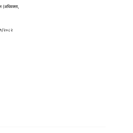
ल (अधिवक्ता,
८१/२०८२