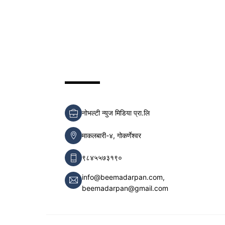
नोभल्टी न्युज मिडिया प्रा.लि
माकलबारी-४, गोकर्णेश्वर
९८४५५७३१९०
info@beemadarpan.com,
beemadarpan@gmail.com