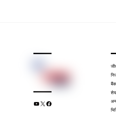
जी
निर
बैं
शे
अन्
YouTube
X
Facebook
भि