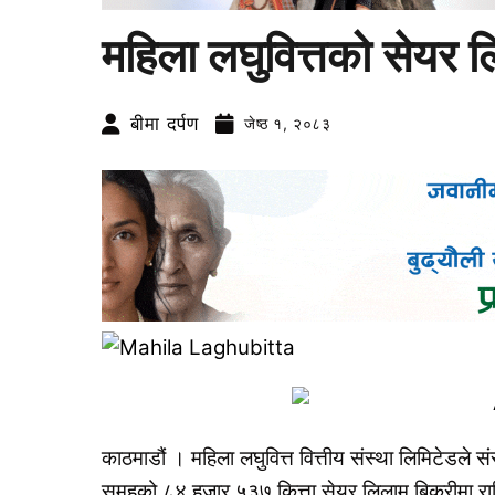
महिला लघुवित्तको सेयर ल
बीमा दर्पण
जेष्ठ १, २०८३
काठमाडौं । महिला लघुवित्त वित्तीय संस्था लिमिटेडले
समूहको ८४ हजार ५३७ कित्ता सेयर लिलाम बिक्रीमा र