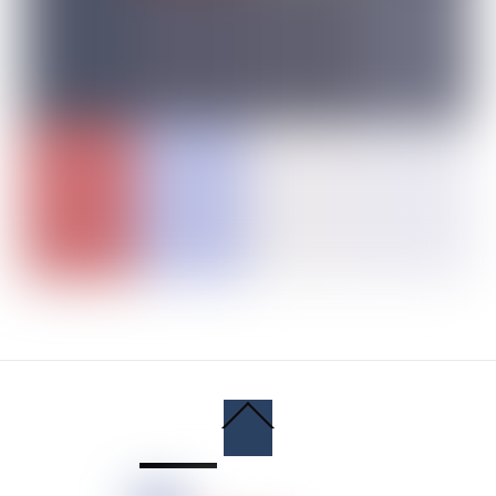
Back
To
Top