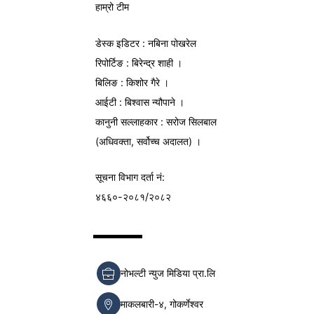
हाम्रो टीम
डेस्क इडिटर : नबिना पोखरेल
रिपोर्टिङ : बिरेन्द्र शाही ।
बिलिङ : किशोर गैरे ।
आईटी : बिश्वास न्यौपाने ।
कानुनी सल्लाहकार : सरोज सिलबाल
(अधिवक्ता, सर्वोच्च अदालत) ।
सूचना विभाग
दर्ता नं:
४६६०-२०८१/२०८२
नोभल्टी न्युज मिडिया प्रा.लि
माकलबारी-४, गोकर्णेश्वर