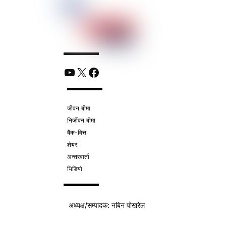
YouTube
X
Facebook
जीवन बीमा
निर्जीवन बीमा
बैंक-वित्त
शेयर
अन्तरवार्ता
भिडियो
अध्यक्ष/
सम्पादक
: नबिन पोखरेल