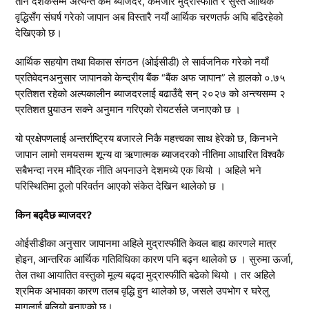
तीन दशकसम्म अत्यन्त कम ब्याजदर, कमजोर मुद्रास्फीति र सुस्त आर्थिक
वृद्धिसँग संघर्ष गरेको जापान अब विस्तारै नयाँ आर्थिक चरणतर्फ अघि बढिरहेको
देखिएको छ।
आर्थिक सहयोग तथा विकास संगठन (ओईसीडी) ले सार्वजनिक गरेको नयाँ
प्रतिवेदनअनुसार जापानको केन्द्रीय बैंक “बैंक अफ जापान” ले हालको ०.७५
प्रतिशत रहेको अल्पकालीन ब्याजदरलाई बढाउँदै सन् २०२७ को अन्त्यसम्म २
प्रतिशत पुर्‍याउन सक्ने अनुमान गरिएको रोयटर्सले जनाएको छ ।
यो प्रक्षेपणलाई अन्तर्राष्ट्रिय बजारले निकै महत्त्वका साथ हेरेको छ, किनभने
जापान लामो समयसम्म शून्य वा ऋणात्मक ब्याजदरको नीतिमा आधारित विश्वकै
सबैभन्दा नरम मौद्रिक नीति अपनाउने देशमध्ये एक थियो । अहिले भने
परिस्थितिमा ठूलो परिवर्तन आएको संकेत देखिन थालेको छ ।
किन बढ्दैछ ब्याजदर?
ओईसीडीका अनुसार जापानमा अहिले मुद्रास्फीति केवल बाह्य कारणले मात्र
होइन, आन्तरिक आर्थिक गतिविधिका कारण पनि बढ्न थालेको छ । सुरुमा ऊर्जा,
तेल तथा आयातित वस्तुको मूल्य बढ्दा मुद्रास्फीति बढेको थियो । तर अहिले
श्रमिक अभावका कारण तलब वृद्धि हुन थालेको छ, जसले उपभोग र घरेलु
मागलाई बलियो बनाएको छ।