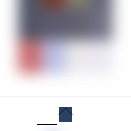
Back
To
Top