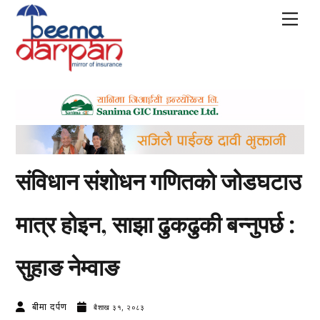
Skip
Men
to
content
संविधान संशोधन गणितको जोडघटाउ
मात्र होइन, साझा ढुकढुकी बन्नुपर्छ :
सुहाङ नेम्वाङ
बीमा दर्पण
बैशाख ३१, २०८३