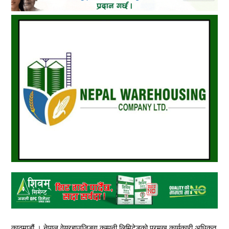
काठमाडौं । नेपाल वेयरहाउजिङ्ग कम्पनी लिमिटेडको प्रमुख कार्यकारी अधिकृत