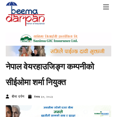
Skip
Men
to
content
नेपाल वेयरहाउजिङ्ग कम्पनीको
सीईओमा शर्मा नियुक्त
बीमा दर्पण
बैशाख ३०, २०८३