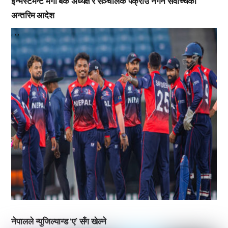
इन्भेस्टमेन्ट मेगा बैंक अध्यक्ष र सञ्चालक पक्राउ नगर्न सर्वोच्चको
अन्तरिम आदेश
,
,
,
नेपालले न्युजिल्यान्ड ‘ए’ सँग खेल्ने