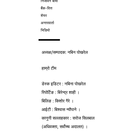
निर्जीवन बीमा
बैंक-वित्त
शेयर
अन्तरवार्ता
भिडियो
अध्यक्ष/
सम्पादक
: नबिन पोखरेल
हाम्रो टीम
डेस्क इडिटर : नबिना पोखरेल
रिपोर्टिङ : बिरेन्द्र शाही ।
बिलिङ : किशोर गैरे ।
आईटी : बिश्वास न्यौपाने ।
कानुनी सल्लाहकार : सरोज सिलबाल
(अधिवक्ता, सर्वोच्च अदालत) ।