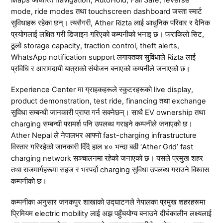
Maps आधारित navigation, AutoHold, Fall Safe, reverse
mode, ride modes तथा touchscreen dashboard जस्ता स्मार्ट
सुविधाहरू रहेका छन्। त्यसैगरी, Ather Rizta लाई आधुनिक परिवार र दैनिक
प्रयोगलाई लक्षित गरी डिजाइन गरिएको कम्पनीको भनाइ छ। फराकिलो सिट,
ठूलो storage capacity, traction control, theft alerts,
WhatsApp notification support लगायतका सुविधाले Rizta लाई
प्रविधि र आरामदायी यात्राको संयोजन बनाएको कम्पनीले जनाएको छ।
Experience Center मा ग्राहकहरूले स्कुटरहरूको live display,
product demonstration, test ride, financing तथा exchange
सुविधा सम्बन्धी जानकारी प्राप्त गर्न सक्नेछन्। साथै EV ownership तथा
charging सम्बन्धी परामर्श पनि उपलब्ध गराइने कम्पनीले जनाएको छ।
Ather Nepal ले नेपालभर आफ्नो fast-charging infrastructure
विस्तार गरिरहेको जानकारी दिँदै हाल ४० भन्दा बढी ‘Ather Grid’ fast
charging network सञ्चालनमा रहेको जनाएको छ। यसले प्रमुख शहर
तथा राजमार्गहरूमा सहज र भरपर्दो charging सुविधा उपलब्ध गराउने विश्वास
कम्पनीको छ।
कम्पनीका अनुसार जनकपुर शाखाको उद्घाटनले नेपालका प्रमुख शहरहरूमा
प्रिमियम electric mobility लाई अझ पहुँचयोग्य बनाउने दीर्घकालीन लक्ष्यलाई