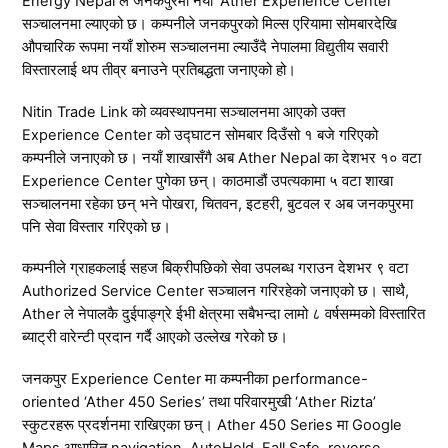
Energy Nepal ले जनकपुरमा नयाँ ‘Ather Experience Center’
सञ्चालनमा ल्याएको छ। कम्पनीले जनकपुरको मिल्स एरियामा सोमबारदेखि
औपचारिक रूपमा नयाँ शोरुम सञ्चालनमा ल्याउँदै नेपालमा विद्युतीय सवारी
विस्तारलाई थप तीव्र बनाउने प्रतिबद्धता जनाएको हो।
Nitin Trade Link को व्यवस्थापनमा सञ्चालनमा आएको उक्त
Experience Center को उद्घाटन सोमबार दिउँसो १ बजे गरिएको
कम्पनीले जनाएको छ। नयाँ शाखासँगै अब Ather Nepal का देशभर १० वटा
Experience Center पुगेका छन्। काठमाडौं उपत्यकामा ५ वटा शाखा
सञ्चालनमा रहेका छन् भने पोखरा, चितवन, इटहरी, बुटवल र अब जनकपुरमा
पनि सेवा विस्तार गरिएको छ।
कम्पनीले ग्राहकलाई सहज बिक्रीपछिको सेवा उपलब्ध गराउन देशभर ९ वटा
Authorized Service Center सञ्चालन गरिरहेको जनाएको छ। साथै,
Ather ले नेपालकै दुईपाङ्ग्रे ईभी क्षेत्रमा सबैभन्दा लामो ८ वर्षसम्मको विस्तारित
ब्याट्री वारेन्टी प्रदान गर्दै आएको उल्लेख गरेको छ।
जनकपुर Experience Center मा कम्पनीका performance-
oriented ‘Ather 450 Series’ तथा परिवारमुखी ‘Ather Rizta’
स्कुटरहरू प्रदर्शनमा राखिएका छन्। Ather 450 Series मा Google