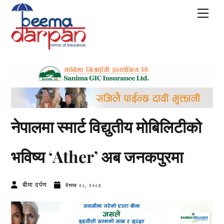
Skip
Men
to
content
नेपालमा स्मार्ट विद्युतीय मोबिलिटीको
भविष्य ‘Ather’ अब जनकपुरमा
बीमा दर्पण
बैशाख २८, २०८३