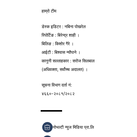
हाम्रो टीम
डेस्क इडिटर : नबिना पोखरेल
रिपोर्टिङ : बिरेन्द्र शाही ।
बिलिङ : किशोर गैरे ।
आईटी : बिश्वास न्यौपाने ।
कानुनी सल्लाहकार : सरोज सिलबाल
(अधिवक्ता, सर्वोच्च अदालत) ।
सूचना विभाग
दर्ता नं:
४६६०-२०८१/२०८२
नोभल्टी न्युज मिडिया प्रा.लि