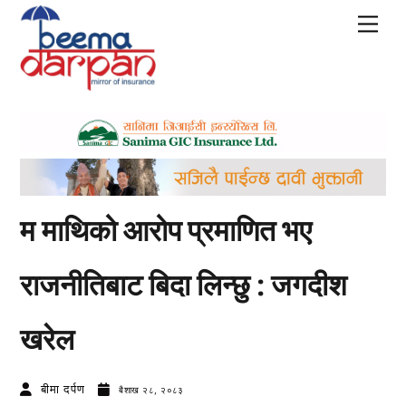
Skip
Men
to
content
म माथिको आरोप प्रमाणित भए
राजनीतिबाट बिदा लिन्छु : जगदीश
खरेल
बीमा दर्पण
बैशाख २८, २०८३