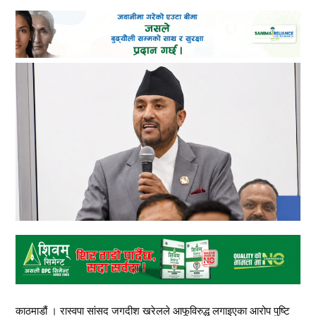
काठमाडौं । रास्वपा सांसद जगदीश खरेलले आफूविरुद्ध लगाइएका आरोप पुष्टि