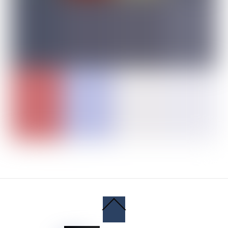
Back
To
Top