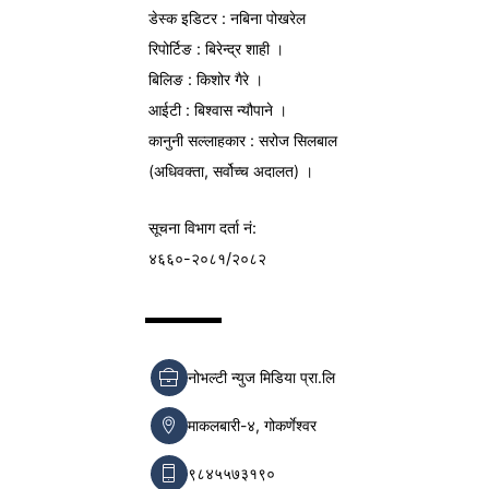
डेस्क इडिटर : नबिना पोखरेल
रिपोर्टिङ : बिरेन्द्र शाही ।
बिलिङ : किशोर गैरे ।
आईटी : बिश्वास न्यौपाने ।
कानुनी सल्लाहकार : सरोज सिलबाल
(अधिवक्ता, सर्वोच्च अदालत) ।
सूचना विभाग
दर्ता नं:
४६६०-२०८१/२०८२
नोभल्टी न्युज मिडिया प्रा.लि
माकलबारी-४, गोकर्णेश्वर
९८४५५७३१९०