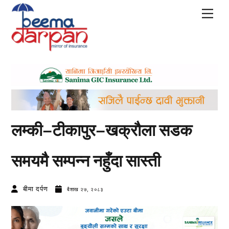
Skip
Men
to
content
लम्की–टीकापुर–खक्रौला सडक
समयमै सम्पन्न नहुँदा सास्ती
बीमा दर्पण
बैशाख २७, २०८३