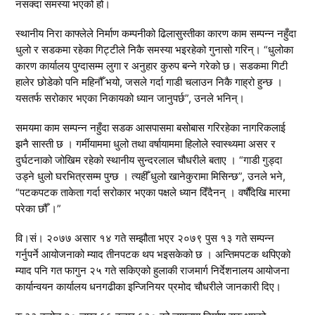
नसक्दा समस्या भएको हो।
स्थानीय निरा काफ्लेले निर्माण कम्पनीको ढिलासुस्तीका कारण काम सम्पन्न नहुँदा
धुलो र सडकमा रहेका गिट्टीले निकै समस्या भइरहेको गुनासो गरिन्। “धुलोका
कारण कार्यालय पुग्दासम्म लुगा र अनुहार कुरुप बन्ने गरेको छ। सडकमा गिटी
हालेर छोडेको पनि महिनौँ भयो, जसले गर्दा गाडी चलाउन निकै गाह्रो हुन्छ ।
यसतर्फ सरोकार भएका निकायको ध्यान जानुपर्छ”, उनले भनिन्।
समयमा काम सम्पन्न नहुँदा सडक आसपासमा बसोबास गरिरहेका नागरिकलाई
झनै सास्ती छ । गर्मीयाममा धुलो तथा वर्षायाममा हिलोले स्वास्थ्यमा असर र
दुर्घटनाको जोखिम रहेको स्थानीय सुन्दरलाल चौधरीले बताए । “गाडी गुड्दा
उड्ने धुलो घरभित्रसम्म पुग्छ । त्यहीँ धुलो खानेकुरामा मिसिन्छ”, उनले भने,
“पटकपटक ताकेता गर्दा सरोकार भएका पक्षले ध्यान दिँदैनन् । वर्षौंदेखि मारमा
परेका छौँ ।”
वि।सं। २०७७ असार १४ गते सम्झौता भएर २०७९ पुस १३ गते सम्पन्न
गर्नुपर्ने आयोजनाको म्याद तीनपटक थप भइसकेको छ । अन्तिमपटक थपिएको
म्याद पनि गत फागुन २५ गते सकिएको हुलाकी राजमार्ग निर्देशनालय आयोजना
कार्यान्वयन कार्यालय धनगढीका इन्जिनियर प्रमोद चौधरीले जानकारी दिए।