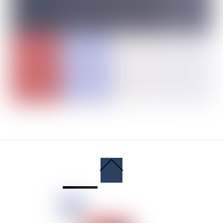
Back
To
Top