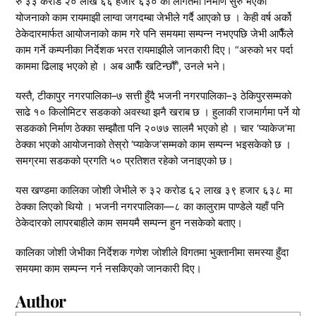
रु ३३ करोड २० लाख ६६ हजार ६३० को लागतमा निर्माण सुरु भएको
योजनाको काम रायमाझी लाग्वा जगदम्बा जेभीले गर्दै आएको छ । केही वर्ष अर्को
ठेकेदारमार्फत आयोजनाको काम गरे पनि समयमा सम्पन्न नभएपछि जेभी आफैँले
काम गर्ने कम्पनीका निर्देशक भरत रायमाझीले जानकारी दिए। “अरुको भर पर्दा
काममा ढिलाइ भएको हो । अब आफैँ खटिन्छौँ”, उनले भने।
यस्तै, टीकापुर नगरपालिका–७ सत्ती हुँदै भजनी नगरपालिका–३ ठेकिपुरसम्मको
साढे १० किलोमिटर सडकको अवस्था झनै खराब छ । हुलाकी राजमार्गमा पर्ने यो
सडकको निर्माण ठेक्का सम्झौता पनि २०७७ सालमै भएको हो । चार ‘प्याकेज’मा
ठेक्का भएको आयोजनाको तेस्रो ‘प्याकेज’सम्मको काम सम्पन्न भइसकेको छ ।
समग्रमा सडकको प्रगति ५० प्रतिशत रहेको जनाइएको छ।
यस खण्डमा कालिका जोशी जेभीले रु ३२ करोड ६२ लाख ३९ हजार ६३८ मा
ठेक्का लिएको थियो । भजनी नगरपालिका—८ का कालुराम पाण्डेले यहाँ पनि
ठेकेदारको लापरबाहीले काम समयमै सम्पन्न हुन नसकेको बताए।
कालिका जोशी जेभीका निर्देशक गणेश जोशीले विगतमा भुक्तानीमा समस्या हुँदा
समयमा काम सम्पन्न गर्न नसकिएको जानकारी दिए।
Author