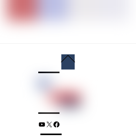
Back
To
Top
YouTube
X
Facebook