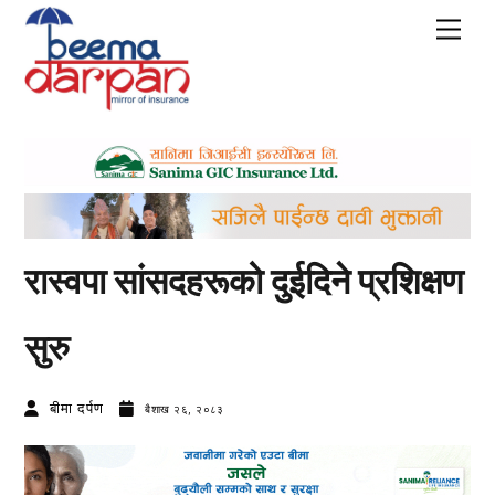
Skip
Men
to
content
रास्वपा सांसदहरूको दुईदिने प्रशिक्षण
सुरु
बीमा दर्पण
बैशाख २६, २०८३