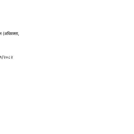
ल (अधिवक्ता,
८१/२०८२