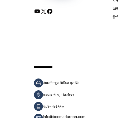
अन्
YouTube
X
Facebook
भि
नोभल्टी न्युज मिडिया प्रा.लि
माकलबारी-४, गोकर्णेश्वर
९८४५५७३१९०
info@beemadarpan.com,