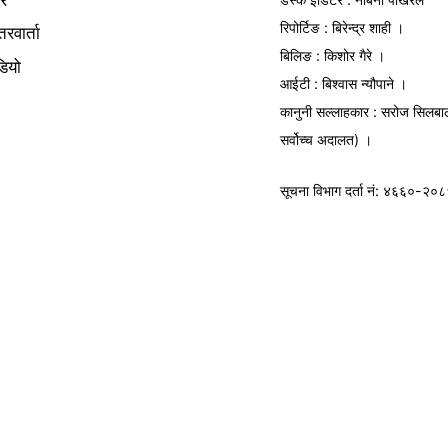
रिपोर्टिङ : बिरेन्द्र शाही ।
तरवार्ता
बिलिङ : किशोर गैरे ।
डियो
आईटी : बिश्वास न्यौपाने ।
कानुनी सल्लाहकार : सरोज सिलबा
सर्वोच्च अदालत) ।
सूचना विभाग
दर्ता नं: ४६६०-२०