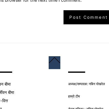
is browser for the next time I comment.
Back
To
Top
अध्यक्ष/
सम्पादक
: नबिन पोखरेल
वन बीमा
्जीवन बीमा
हाम्रो टीम
क-वित्त
यर
डेस्क इडिटर : नबिना पोखरेल