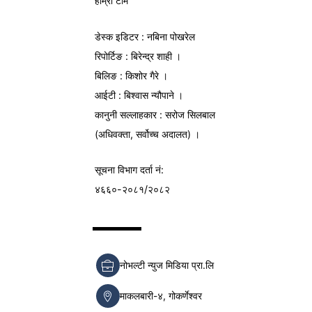
हाम्रो टीम
डेस्क इडिटर : नबिना पोखरेल
रिपोर्टिङ : बिरेन्द्र शाही ।
बिलिङ : किशोर गैरे ।
आईटी : बिश्वास न्यौपाने ।
कानुनी सल्लाहकार : सरोज सिलबाल
(अधिवक्ता, सर्वोच्च अदालत) ।
सूचना विभाग
दर्ता नं:
४६६०-२०८१/२०८२
नोभल्टी न्युज मिडिया प्रा.लि
माकलबारी-४, गोकर्णेश्वर