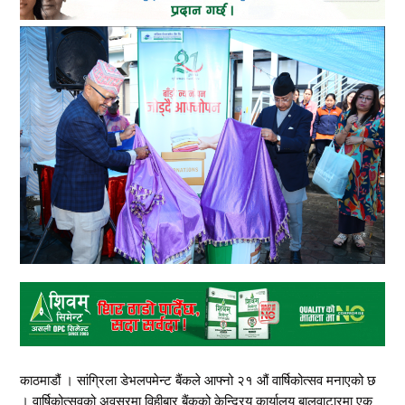
काठमाडौं । सांग्रिला डेभलपमेन्ट बैंकले आफ्नो २१ औं वार्षिकोत्सव मनाएको छ
। वार्षिकोत्सवको अवसरमा विहीबार बैंकको केन्द्रिय कार्यालय बालुवाटारमा एक