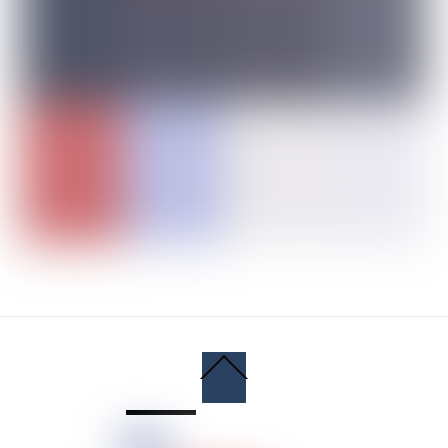
Back
To
Top