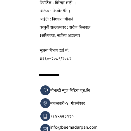
रिपोर्टिङ : बिरेन्द्र शाही ।
बिलिङ : किशोर गैरे ।
आईटी : बिश्वास न्यौपाने ।
कानुनी सल्लाहकार : सरोज सिलबाल
(अधिवक्ता, सर्वोच्च अदालत) ।
सूचना विभाग
दर्ता नं:
४६६०-२०८१/२०८२
नोभल्टी न्युज मिडिया प्रा.लि
माकलबारी-४, गोकर्णेश्वर
९८४५५७३१९०
info@beemadarpan.com,