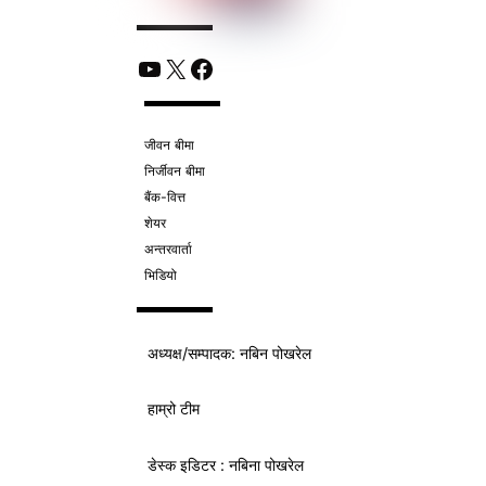
YouTube
X
Facebook
जीवन बीमा
निर्जीवन बीमा
बैंक-वित्त
शेयर
अन्तरवार्ता
भिडियो
अध्यक्ष/
सम्पादक
: नबिन पोखरेल
हाम्रो टीम
डेस्क इडिटर : नबिना पोखरेल