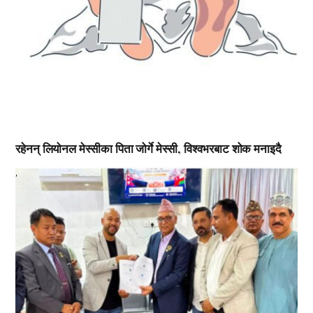
रहेनन् लियोनल मेस्सीका पिता जोर्गे मेस्सी, विश्वभरबाट शोक मनाइदै
,