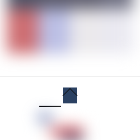
Back
To
Top