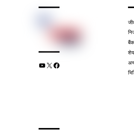
जी
निर
बैं
शे
अन्
YouTube
X
Facebook
भि