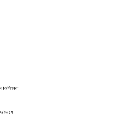
ल (अधिवक्ता,
८१/२०८२