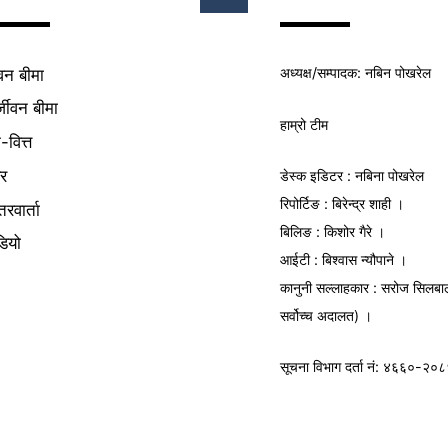
Top
अध्यक्ष/
सम्पादक
: नबिन पोखरेल
वन बीमा
्जीवन बीमा
हाम्रो टीम
क-वित्त
यर
डेस्क इडिटर : नबिना पोखरेल
रिपोर्टिङ : बिरेन्द्र शाही ।
तरवार्ता
बिलिङ : किशोर गैरे ।
डियो
आईटी : बिश्वास न्यौपाने ।
कानुनी सल्लाहकार : सरोज सिलबा
सर्वोच्च अदालत) ।
सूचना विभाग
दर्ता नं: ४६६०-२०