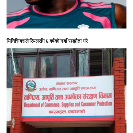
भिनिसियसले रियलसँग ६ वर्षको नयाँ सम्झौता गरे
,