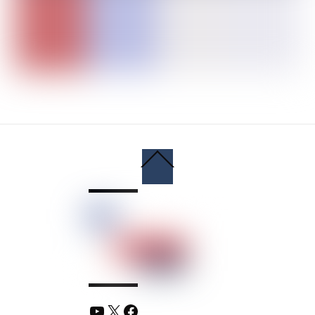
Back
To
Top
YouTube
X
Facebook