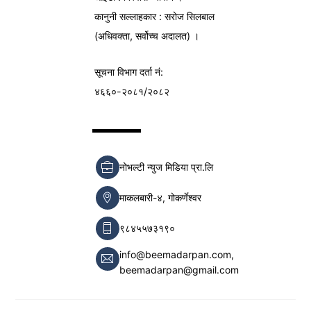
कानुनी सल्लाहकार : सरोज सिलबाल
(अधिवक्ता, सर्वोच्च अदालत) ।
सूचना विभाग
दर्ता नं:
४६६०-२०८१/२०८२
नोभल्टी न्युज मिडिया प्रा.लि
माकलबारी-४, गोकर्णेश्वर
९८४५५७३१९०
info@beemadarpan.com,
beemadarpan@gmail.com