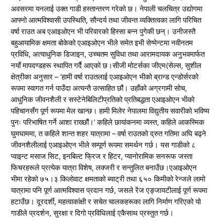
अवसरमा यनलाई उक्त गाडी हस्तान्तरण गरेको छ। नेपाली चलचित्र उद्योगमा
आफ्नो आत्मविश्वासी उपस्थिति, सौन्दर्य तथा जीवन्त व्यक्तित्वका लागि परिचित
वर्षा राउत अब एआइओएन भी परिवारको हिस्सा बन्न पुगेकी छन्। उनीजस्तै
बहुआयामिक क्षमता बोकेको एआइओएन भीले समेत इभी सेग्मेन्टमा नवीनतम
प्रविधि, अत्याधुनिक डिजाइन, उच्चतम सुविधा तथा आरामदायक अनुभवमार्फत
नयाँ मापदण्डहरू स्थापित गर्दै आएको छ।सीजी मोटर्सका जीएम(सेल्स, सुशील
क्षेत्रीका अनुसार – ‘हामी वर्षा राउतलाई एआइओएन भीको ब्रान्ड एन्डोर्सरको
रूपमा स्वागत गर्न पाउँदा अत्यन्तै उत्साहित छौं। उहाँको अग्रगामी सोच,
आधुनिक जीवनशैली र सस्टेनेबिलिटीप्रतिको प्रतिबद्धता एआइओएन भीको
पहिचानसँग पूर्ण रूपमा मेल खान्छ। हामी मिलेर नेपालमा विद्युतीय सवारीको भविष्य
पुनः परिभाषित गर्ने आशा राख्छौं।’ कहिले छायांकनमा व्यस्त, कहिले आकस्मिक
घुमघाममा, त कहिले शान्त शहर यात्रामा – वर्षा राउतको द्रुत गतिमा अघि बढ्ने
जीवनशैलीलाई एआइओएन भीले सम्पूर्ण रूपमा समर्थन गर्छ। यस गाडीको ८
प्वाइन्ट मसाज सिट, इनबिल्ट फ्रिज र हिटर, प्यानोरामिक सनरूफ जस्ता
फिचरहरूले प्रत्येक यात्रा विशेष, लक्जरी र सन्तुलित बनाउँछ।एआइओएन
भीमा रहेको ७५।३ किलोवाट क्षमताको ब्याट्री तथा ६५० किमीको रेन्जले लामो
यात्रामा पनि पूर्ण आत्मविश्वास प्रदान गर्छ, जसले रेंज एङ्जायटीलाई पूर्ण रूपमा
हटाउँछ। दूरदर्शी, महत्वाकांक्षी र सचेत चालकहरूका लागि निर्माण गरिएको यो
गाडीले प्रदर्शन, सुरक्षा र दिगो प्रविधिलाई एकैसाथ प्रस्तुत गर्छ।