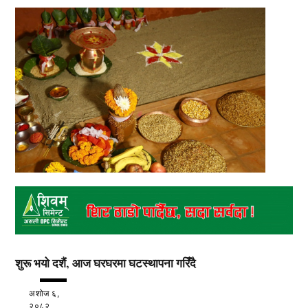
शुरू भयो दशैं, आज घरघरमा घटस्थापना गरिँदै
अशोज ६,
२०८२