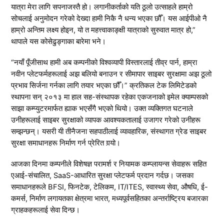
यात्रा मेरा लागि सपनाजस्तै हो। लगानीकर्ताको यति ठूलो उत्साहले हाम्रो
सोचलाई अनुमोदन गरेको देख्दा हामी निकै नै धन्य भएका छौँ। यस आईपीओ नै
हाम्रो अन्तिम लक्ष्य होइन, यो त महत्त्वाकाङ्क्षी यात्राको सुरुवात मात्र हो,”
थापाले यस कोसेढुङ्गाका बारेमा भने।
“नयाँ पूँजीसाथ हामी अब कम्पनीको विश्वव्यापी विस्तारलाई तीव्र पार्न, हाम्रा
नवीन प्लेटफर्महरूलाई अझ बलियो बनाउन र सीमापार साइबर सुरक्षामा अझ ठूलो
प्रभाव सिर्जना गर्नका लागि तयार भएका छौँ।” क्रतिकल टेक लिमिटेडको
स्थापना सन् २०१३ मा हाल सह-संस्थापक रहेका एकजनाको इमेल क्याम्पसको
साझा कम्प्युटरमार्फत ह्याक भएसँगै भएको थियो। उक्त व्यक्तिगत घटनाले
उनीहरूलाई साइबर सुरक्षाको व्यापक आवश्यकतालाई उजागर गरेको उनीहरू
सम्झन्छन्। यसरी यी तीनैजना सहपाठीलाई व्यावहारिक, संस्थागत ग्रेड साइबर
सुरक्षा समाधानहरू निर्माण गर्न प्रेरित गर्‍यो।
आजका दिनमा कम्पनीले विशेषज्ञ परामर्श र नियामक कम्प्लायन्स सेवाहरू सहित
एआई-संचालित, SaaS-आधारित सुरक्षा प्लेटफर्म प्रदान गर्दछ। जसका
समाधानहरूले BFSI, फिनटेक, टेलिकम, IT/ITES, स्वास्थ्य सेवा, औषधि, ई-
कमर्स, निर्माण लगायतका क्षेत्रमा भारत, मध्यपूर्वसहितका अन्तर्राष्ट्रिय बजारका
ग्राहकहरूलाई सेवा दिन्छ।