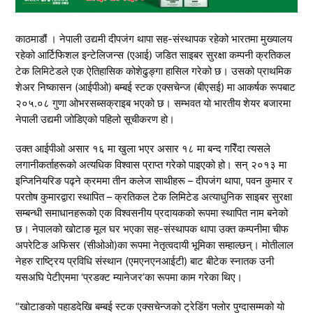
काठमाडौं । नेपाली उद्यमी दीपजंग थापा सह-संस्थापक रहेको भारतमा मुख्यालय
रहेको आर्टिफिशल इन्टेलिजन्स (एआई) जडित साइबर सुरक्षा कम्पनी क्रतिकल
टेक लिमिटेडले एक ऐतिहासिक कोशेढुङ्गा हासिल गरेको छ। उसको प्राथमिक
शेअर निष्कासन (आईपीओ) बम्बई स्टक एक्सचेन्ज (बीएसई) मा आकर्षक रूपबाट
२०५.०८ गुणा ओभरसब्सक्राइब भएको छ। सम्भवत यो भारतीय शेयर बजारमा
नेपाली उद्यमी जोडिएको पहिलो सूचीकरण हो।
उक्त आईपीओ असार १६ मा खुला भएर असार १८ मा बन्द गरिँदा त्यसले
लगानीकर्ताहरूको अत्यधिक विश्वास प्राप्त गरेको पाइएको हो। सन् २०१३ मा
इन्जिनियरिङ पढ्ने क्रममा तीन कलेज साथीहरू – दीपजंग थापा, पवन कुमार र
परतोष कुमारद्वारा स्थापित – क्रतिकल टेक लिमिटेड अत्याधुनिक साइबर सुरक्षा
सम्बन्धी समाधानहरूको एक विश्वसनीय प्रदायकको रूपमा स्थापित नाम बनेको
छ। नेपालको खोटाङ मूल घर भएका सह-संस्थापक थापा उक्त कम्पनीमा चीफ
अपरेटिङ अफिसर (सीओओ)का रूपमा नेतृत्वदायी भूमिका सम्हाल्छन्। मोतीलाल
नेहरु राष्ट्रिय प्रविधि संस्थान (एमएनएनआईटी) बाट बीटेक स्नातक उनी
यसअघि पेटीएममा ‘प्रडक्ट म्यानेजर’का रूपमा काम गरेका थिए।
“खोटाङको पहाडदेखि बम्बई स्टक एक्सचेन्जको ट्रेडिंग फ्लोर पुग्दासम्मको यो