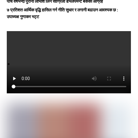
पाँच वर्षभन्दा पुरानो लाभांश लिन सांग्रिला डेभलपमेन्ट बैंकको आग्रह
७ प्रतिशत आर्थिक वृद्धि हासिल गर्न नीति सुधार र लगानी बढाउन आवश्यक छ :
उपाध्यक्ष गुणाकर भट्ट