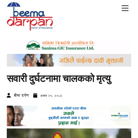
Skip
Men
to
content
सवारी दुर्घटनामा चालककाे मृत्यु
बीमा दर्पण
असार २५, २०८३