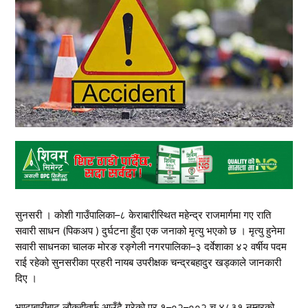
सुनसरी । कोशी गाउँपालिका–८ केराबारीस्थित महेन्द्र राजमार्गमा गए राति
सवारी साधन (पिकअप ) दुर्घटना हुँदा एक जनाको मृत्यु भएको छ । मृत्यु हुनेमा
सवारी साधनका चालक मोरङ रङ्गेली नगरपालिका–३ दर्वेशाका ४२ वर्षीय पदम
राई रहेको सुनसरीका प्रहरी नायब उपरीक्षक चन्द्रबहादुर खड्काले जानकारी
दिए ।
भण्टाबारीबाट लौकहीतर्फ आउँदै गरेको प्र १–०२–००२ च ४८३१ नम्बरको