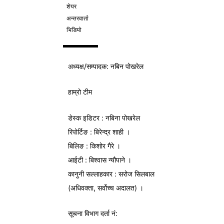
शेयर
अन्तरवार्ता
भिडियो
अध्यक्ष/
सम्पादक
: नबिन पोखरेल
हाम्रो टीम
डेस्क इडिटर : नबिना पोखरेल
रिपोर्टिङ : बिरेन्द्र शाही ।
बिलिङ : किशोर गैरे ।
आईटी : बिश्वास न्यौपाने ।
कानुनी सल्लाहकार : सरोज सिलबाल
(अधिवक्ता, सर्वोच्च अदालत) ।
सूचना विभाग
दर्ता नं: