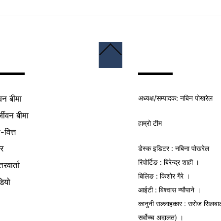
Back
To
Top
अध्यक्ष/
सम्पादक
: नबिन पोखरेल
वन बीमा
्जीवन बीमा
हाम्रो टीम
क-वित्त
यर
डेस्क इडिटर : नबिना पोखरेल
रिपोर्टिङ : बिरेन्द्र शाही ।
तरवार्ता
बिलिङ : किशोर गैरे ।
डियो
आईटी : बिश्वास न्यौपाने ।
कानुनी सल्लाहकार : सरोज सिलबा
सर्वोच्च अदालत) ।