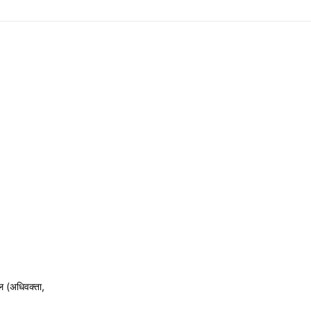
ल (अधिवक्ता,