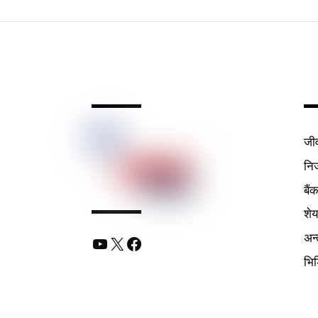
जी
निर
बैं
शे
अन्
YouTube
X
Facebook
भि