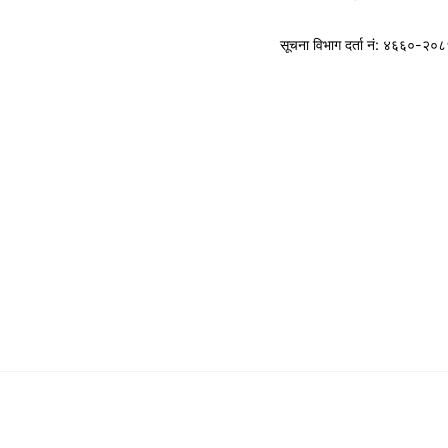
सूचना विभाग
दर्ता नं: ४६६०-२०