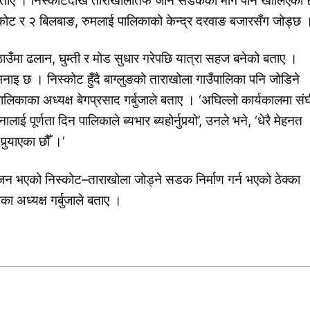
े बताए । निस्कोटदेखि ताराखोलातर्फ जाने सडकको मार्ग पनि खोलिएको 
कोट र २ बिलबाङ, रुमलाई पालिकाको केन्द्र दरवाङ बजारसँग जोड्छ 
ठाउँमा ढलान, घुम्ती र मोड सुधार गरेपछि यात्रा सहज बनेको बताए ।
नाइ छ । निस्कोट हुँदै बाग्लुङको ताराखोला गाउँपालिका पनि जोडिने
काका अध्यक्ष बेगप्रसाद गर्बुजाले बताए । ‘अघिल्लो कार्यकालमा सं
्णता दिन पालिकाले ब्यभार ब्यहोर्नुपर्‍यो’, उनले भने, ‘धेरै मेहनत
र्‍याएका छौँ ।’
 भएको निस्कोट–ताराखोला जोड्ने सडक निर्माण गर्न भएको ठेक्का
का अध्यक्ष गर्बुजाले बताए ।