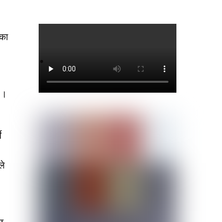
िका
ो ।
े
ले