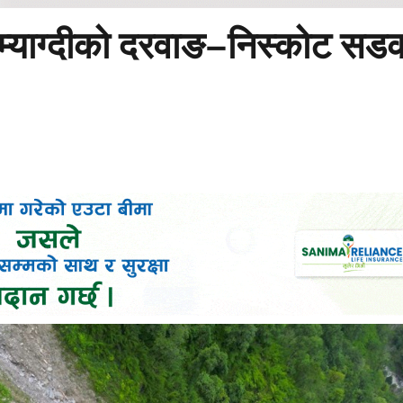
े म्याग्दीको दरवाङ–निस्कोट सड