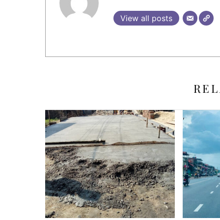
View all posts
REL
,
,
,