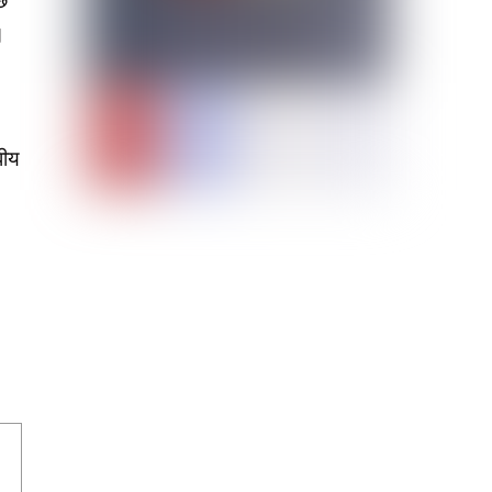
छ
।
घीय