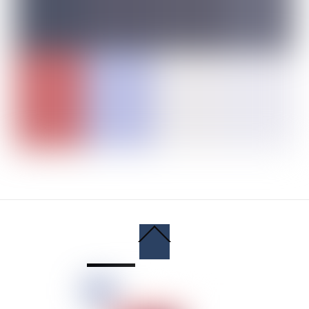
Back
To
Top