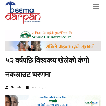
Skip
Men
to
content
५२ वर्षपछि विश्वकप खेलेको कंगो
नकआउट चरणमा
बीमा दर्पण
असार १४, २०८३