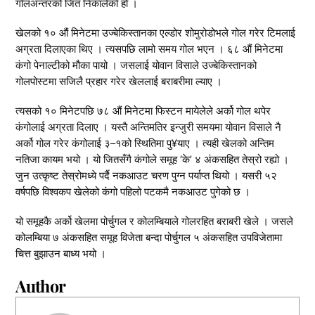
गोलअन्तरको जित निकालेको हो ।
खेलको १० औं मिनेटमा उज्बेकिस्तानका एल्डोर शोमुरोडोभले गोल गरेर टिमलाई
अग्रता दिलाएका थिए । त्यसपछि लामो समय गोल भएन । ६८ औं मिनेटमा
कंगो पेनाल्टीको मौका पायो । जसलाई योवान विसाले उज्बेकिस्तानको
गोलपोस्टमा सजिलै प्रहार गरेर खेललाई बराबरीमा ल्याए ।
त्यसको १० मिनेटपछि ७८ औं मिनेटमा फिस्टन मायेलेले अर्को गोल थपेर
कंगोलाई अग्रता दिलाए । यस्तै अन्तिमतिर इन्जुरी समयमा योवान विसाले नै
अर्को गोल गरेर कंगोलाई ३–१को स्थितिमा पु¥याए । त्यही खेलको अन्तिम
नतिजा कायम भयो । यो जितसँगै कंगोले समूह ‘के’ ४ अंकसहित तेस्रो रह्यो ।
जुन उत्कृष्ट तेस्रोमध्ये पर्दै नकआउट चरण पुग्न पर्याप्त थियो । यसरी ५२
वर्षपछि विश्वकप खेलेको कंगो पहिलो पटकमै नकआउट पुगेको छ ।
यो समूहकै अर्को खेलमा पोर्चुगल र कोलम्बियाले गोलरहित बराबरी खेले । जसले
कोलम्बिया ७ अंकसहित समूह विजेता बन्दा पोर्चुगल ५ अंकसहित उपविजेतामा
चित्त बुझाउन बाध्य भयो ।
Author