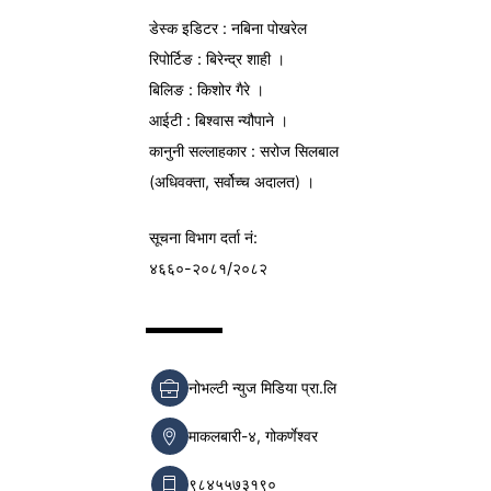
डेस्क इडिटर : नबिना पोखरेल
रिपोर्टिङ : बिरेन्द्र शाही ।
बिलिङ : किशोर गैरे ।
आईटी : बिश्वास न्यौपाने ।
कानुनी सल्लाहकार : सरोज सिलबाल
(अधिवक्ता, सर्वोच्च अदालत) ।
सूचना विभाग
दर्ता नं:
४६६०-२०८१/२०८२
नोभल्टी न्युज मिडिया प्रा.लि
माकलबारी-४, गोकर्णेश्वर
९८४५५७३१९०