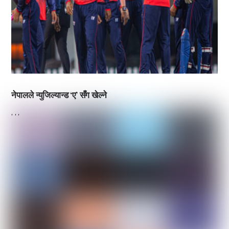
नेपालले न्युजिल्यान्ड ‘ए’ सँग खेल्ने
,
,
,