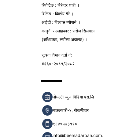
रिपोर्टिङ : बिरेन्द्र शाही ।
बिलिङ : किशोर गैरे ।
आईटी : बिश्वास न्यौपाने ।
कानुनी सल्लाहकार : सरोज सिलबाल
(अधिवक्ता, सर्वोच्च अदालत) ।
सूचना विभाग
दर्ता नं:
४६६०-२०८१/२०८२
नोभल्टी न्युज मिडिया प्रा.लि
माकलबारी-४, गोकर्णेश्वर
९८४५५७३१९०
info@beemadarpan.com,