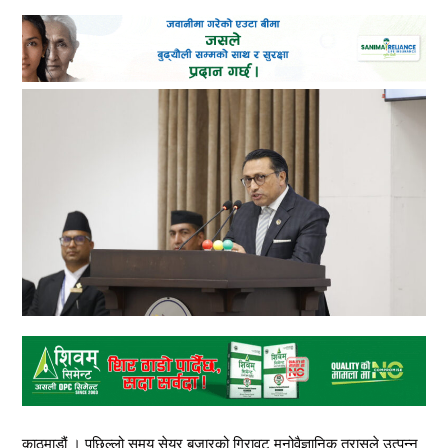
काठमाडौं । पछिल्लो समय सेयर बजारको गिरावट मनोवैज्ञानिक त्रासले उत्पन्न