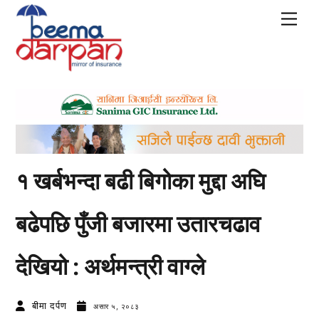
Skip
Men
to
content
१ खर्बभन्दा बढी बिगोका मुद्दा अघि
बढेपछि पुँजी बजारमा उतारचढाव
देखियो : अर्थमन्त्री वाग्ले
बीमा दर्पण
असार ५, २०८३