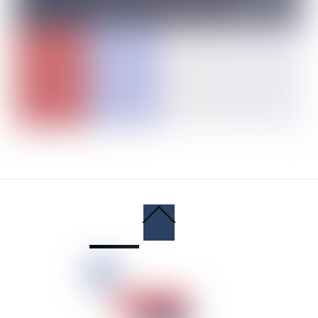
Back
To
Top