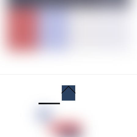
Back
To
Top