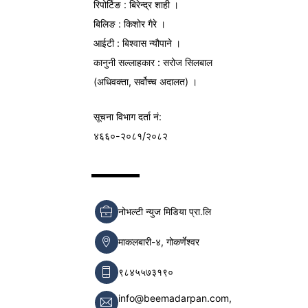
रिपोर्टिङ : बिरेन्द्र शाही ।
बिलिङ : किशोर गैरे ।
आईटी : बिश्वास न्यौपाने ।
कानुनी सल्लाहकार : सरोज सिलबाल
(अधिवक्ता, सर्वोच्च अदालत) ।
सूचना विभाग
दर्ता नं:
४६६०-२०८१/२०८२
नोभल्टी न्युज मिडिया प्रा.लि
माकलबारी-४, गोकर्णेश्वर
९८४५५७३१९०
info@beemadarpan.com,