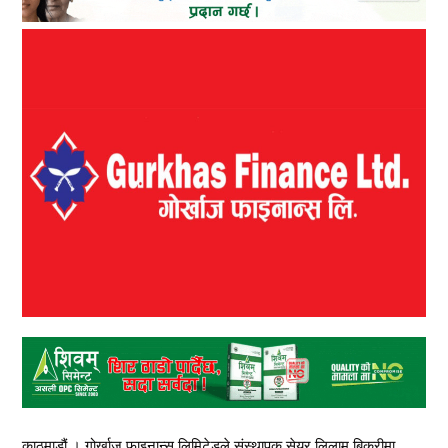
काठमाडौं । गोर्खाज फाइनान्स लिमिटेडले संस्थापक सेयर लिलाम बिक्रीमा