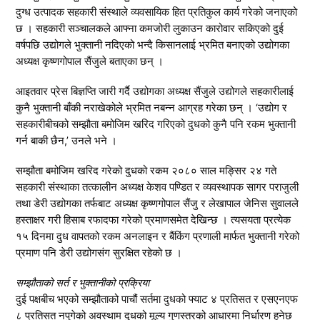
दुग्ध उत्पादक सहकारी संस्थाले व्यवसायिक हित प्रतिकुल कार्य गरेको जनाएको
छ । सहकारी सञ्चालकले आफ्ना कमजोरी लुकाउन कारोवार सकिएको दुई
वर्षपछि उद्योगले भुक्तानी नदिएको भन्दै किसानलाई भ्रमित बनाएको उद्योगका
अध्यक्ष कृष्णगोपाल सैंजुले बताएका छन् ।
आइतवार प्रेस बिज्ञप्ति जारी गर्दै उद्योगका अध्यक्ष सैंजुले उद्योगले सहकारीलाई
कुनै भुक्तानी बाँकी नराखेकोले भ्रमित नबन्न आग्रह गरेका छन् । ‘उद्योग र
सहकारीबीचको सम्झौता बमोजिम खरिद गरिएको दुधको कुनै पनि रकम भुक्तानी
गर्न बाकी छैन,’ उनले भने ।
सम्झौता बमोजिम खरिद गरेको दुधको रकम २०८० साल मङ्सिर २४ गते
सहकारी संस्थाका तत्कालीन अध्यक्ष केशव पण्डित र व्यवस्थापक सागर पराजुली
तथा डेरी उद्योगका तर्फबाट अध्यक्ष कृष्णगोपाल सैंजु र लेखापाल जेनिस सुवालले
हस्ताक्षर गरी हिसाब रफादफा गरेको प्रमाणसमेत देखिन्छ । त्यसयता प्रत्येक
१५ दिनमा दुध वापतको रकम अनलाइन र बैंकिंग प्रणाली मार्फत भुक्तानी गरेको
प्रमाण पनि डेरी उद्योगसंग सुरक्षित रहेको छ ।
सम्झौताको सर्त र भुक्तानीको प्रक्रिया
दुई पक्षबीच भएको सम्झौताको पाचौं सर्तमा दुधको फ्याट ४ प्रतिसत र एसएनएफ
८ प्रतिसत नपुगेको अवस्थाम दुधको मूल्य गुणस्तरको आधारमा निर्धारण हुनेछ