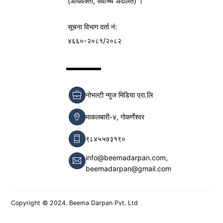
(अधिवक्ता, सर्वोच्च अदालत) ।
सूचना विभाग
दर्ता नं:
४६६०-२०८१/२०८२
नोभल्टी न्युज मिडिया प्रा.लि
माकलबारी-४, गोकर्णेश्वर
९८४५५७३१९०
info@beemadarpan.com,
beemadarpan@gmail.com
Copyright © 2024. Beema Darpan Pvt. Ltd