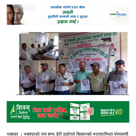
भक्तपुर । भक्तपुरको जय शम्भु डेरी उद्योगले चितवनको भरतपुरस्थित प्रेमवस्ती