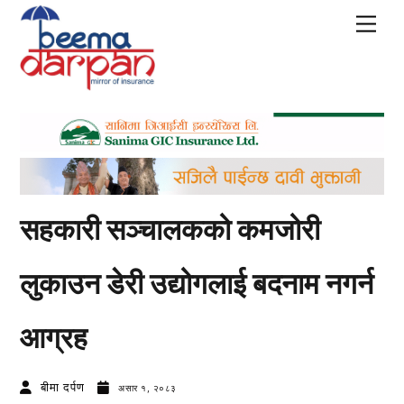
Skip
Men
to
content
सहकारी सञ्चालकको कमजोरी
लुकाउन डेरी उद्योगलाई बदनाम नगर्न
आग्रह
बीमा दर्पण
असार १, २०८३