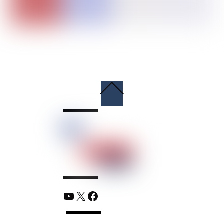
Back
To
Top
YouTube
X
Facebook