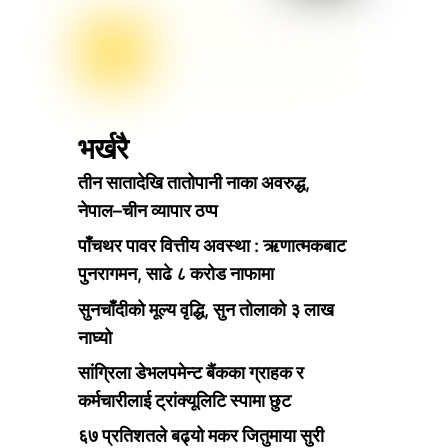
भर्खरै
तीन सातादेखि तातोपानी नाका अवरुद्ध,
नेपाल–चीन व्यापार ठप्प
पाँचथर पावर वित्तीय अवस्था : ऋणात्मकबाट
पुनरागमन, साढे ८ करोड नाफामा
सुनचाँदीको मूल्य वृद्धि, सुन तोलाको ३ लाख
नाघ्यो
सांग्रिला डेभलपमेन्ट बैंकका ग्राहक र
कर्मचारीलाई ट्रांक्यूलिटि स्पामा छुट
६७ प्रतिशतले बढ्यो मकर जितुमाया सुरी