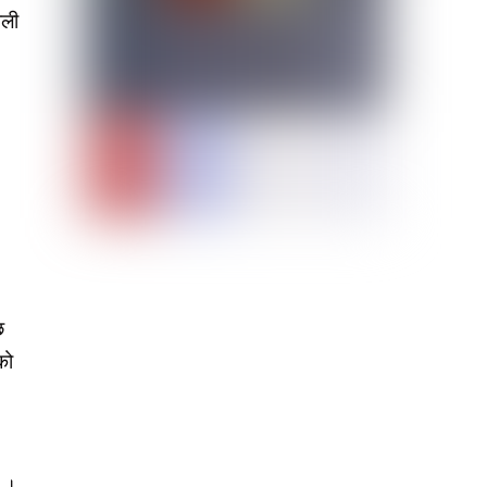
ेली
छ
को
् ।