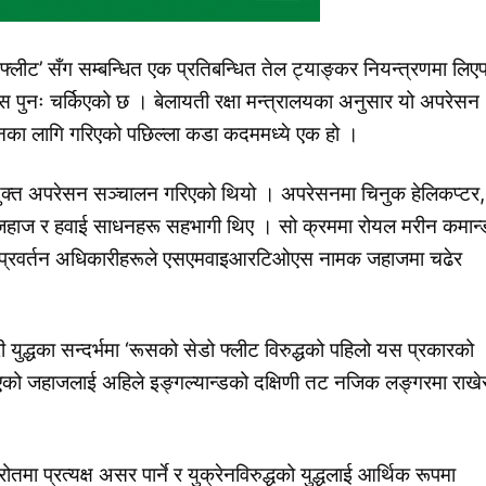
फ्लीट’ सँग सम्बन्धित एक प्रतिबन्धित तेल ट्याङ्कर नियन्त्रणमा लिए
े बहस पुनः चर्किएको छ । बेलायती रक्षा मन्त्रालयका अनुसार यो अपरेसन
्वयनका लागि गरिएको पछिल्ला कडा कदममध्ये एक हो ।
युक्त अपरेसन सञ्चालन गरिएको थियो । अपरेसनमा चिनुक हेलिकप्टर,
जहाज र हवाई साधनहरू सहभागी थिए । सो क्रममा रोयल मरीन कमान्
ानून प्रवर्तन अधिकारीहरूले एसएमवाइआरटिओएस नामक जहाजमा चढेर
युद्धका सन्दर्भमा ‘रूसको सेडो फ्लीट विरुद्धको पहिलो यस प्रकारको
को जहाजलाई अहिले इङ्गल्यान्डको दक्षिणी तट नजिक लङ्गरमा राखे
मा प्रत्यक्ष असर पार्ने र युक्रेनविरुद्धको युद्धलाई आर्थिक रूपमा