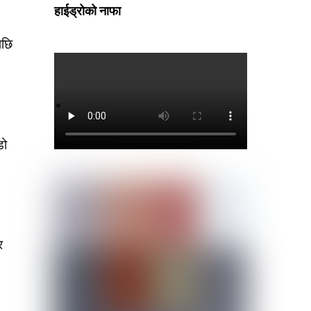
हाईड्रोको नाफा
पछि
डो
र