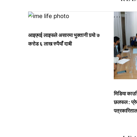
,
,
,
,
,
आइएमई लाइफले असारमा भुक्तानी गर्‍यो ७
करोड ६ लाख रुपैयाँ दाबी
मिडिया काउन
छलफल : प्रेस 
पत्रकारिताला