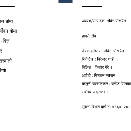
Top
अध्यक्ष/
सम्पादक
: नबिन पोखरेल
वन बीमा
्जीवन बीमा
हाम्रो टीम
क-वित्त
यर
डेस्क इडिटर : नबिना पोखरेल
रिपोर्टिङ : बिरेन्द्र शाही ।
तरवार्ता
बिलिङ : किशोर गैरे ।
डियो
आईटी : बिश्वास न्यौपाने ।
कानुनी सल्लाहकार : सरोज सिलबा
सर्वोच्च अदालत) ।
सूचना विभाग
दर्ता नं: ४६६०-२०