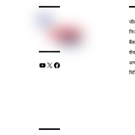
जी
निर
बैं
शे
अन्
YouTube
X
Facebook
भि