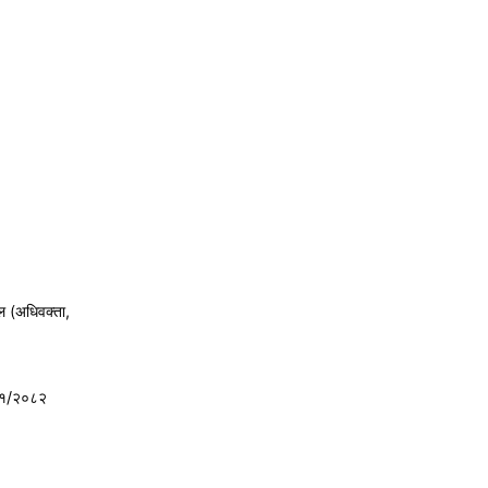
ल (अधिवक्ता,
८१/२०८२