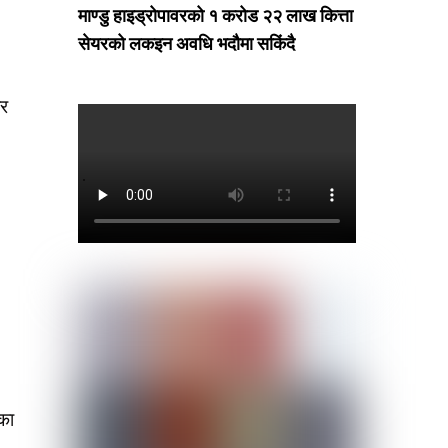
माण्डु हाइड्रोपावरको १ करोड २२ लाख कित्ता
सेयरको लकइन अवधि भदौमा सकिंदै
ार
ेका