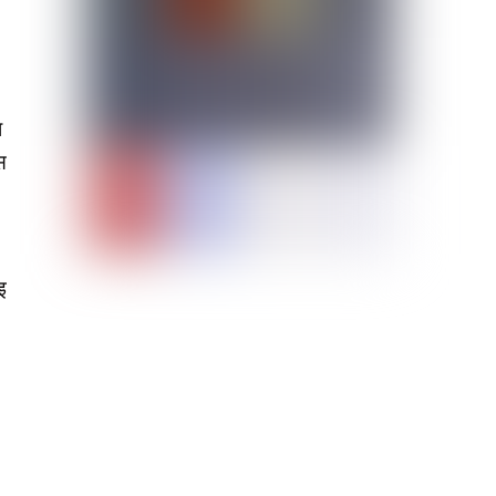
ा
स
इ