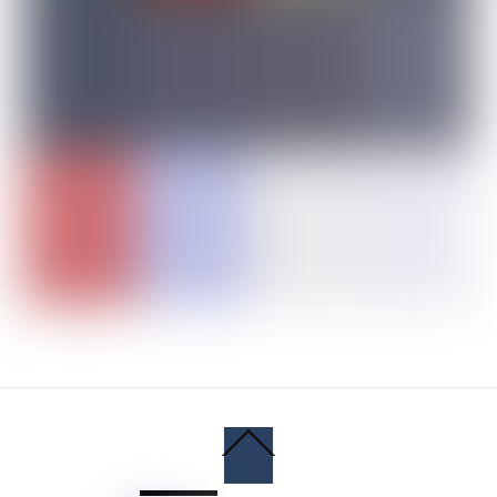
Back
To
Top