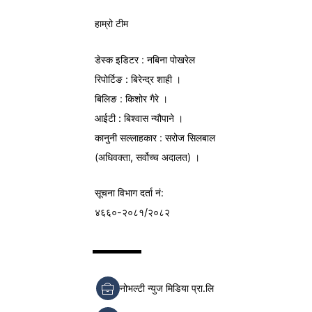
हाम्रो टीम
डेस्क इडिटर : नबिना पोखरेल
रिपोर्टिङ : बिरेन्द्र शाही ।
बिलिङ : किशोर गैरे ।
आईटी : बिश्वास न्यौपाने ।
कानुनी सल्लाहकार : सरोज सिलबाल
(अधिवक्ता, सर्वोच्च अदालत) ।
सूचना विभाग
दर्ता नं:
४६६०-२०८१/२०८२
नोभल्टी न्युज मिडिया प्रा.लि