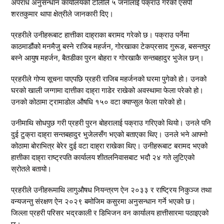
अपराध अनुसन्धान कार्यालयको टोलीले ५ जनालाई पक्राउ गरेको एसपी
शरतकुमार थापा क्षेत्रीले जानकारी दिए।
प्रहरीले उनीहरूबाट हात्तीका दाह्राका बरामद गरेको छ। पक्राउ पर्नेमा
काठमाडौंको मनमैजु बस्ने राजिब महर्जन, गोरखाका टेकप्रसाद गुरूङ, बसन्तपुर
बस्ने आयुष महर्जन, बैतडीका पुरन बोहरा र गोरखाकै सन्तबहादुर भुजेल छन्।
प्रहरीले गोप्य सूचना पाएपछि प्रहरी राजिब महर्जनको घरमा पुगेको हो। उनको
घरको खाली जग्गामा दात्तीका दाह्रा गाडेर राखेको अवस्थामा फेला परेको हो।
उनको कोठामा ट्रामाडोल औषधि १५० वटा क्याप्सुल फेला पारेको हो।
उनीमाथि सोधपुछ गरी प्रहरी पुरन बोहरालाई पक्राउ गरिएको थियो। उनले पनि
दुई टुक्रा दाह्रा सन्तबहादुर भुजेलसँग भएको बताएका थिए। उनले भने आफ्नो
कोठामा बोराभित्र बेरेर दुई वटा दाह्रा राखेका थिए। उनीहरूबाट बरामद भएको
हात्तीका दाह्रा राष्ट्रपति कार्यालय शीतलनिवासबाट भदौ २४ गते लुटिएको
स्रोतले बतायो।
प्रहरीले उनीहरूमाथि लागुऔषध नियन्त्रण ऐन २०३३ र राष्ट्रिय निकुञ्ज तथा
वन्यजन्तु संरक्षण ऐन २०२९ बमोजिम कसुरमा अनुसन्धान गर्ने भएको छ।
जिल्ला प्रहरी परिसर भद्रकाली र डिभिजन वन कार्यालय हात्तीसारमा पठाइएको