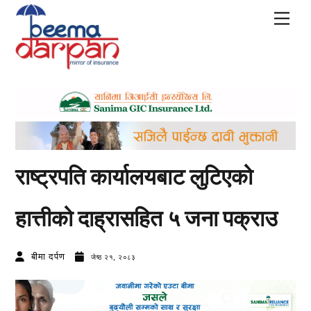
Skip
Men
to
content
राष्ट्रपति कार्यालयबाट लुटिएको
हात्तीको दाह्रासहित ५ जना पक्राउ
बीमा दर्पण
जेष्ठ २१, २०८३