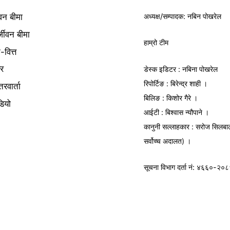
अध्यक्ष/
सम्पादक
: नबिन पोखरेल
वन बीमा
्जीवन बीमा
हाम्रो टीम
क-वित्त
यर
डेस्क इडिटर : नबिना पोखरेल
रिपोर्टिङ : बिरेन्द्र शाही ।
तरवार्ता
बिलिङ : किशोर गैरे ।
डियो
आईटी : बिश्वास न्यौपाने ।
कानुनी सल्लाहकार : सरोज सिलबा
सर्वोच्च अदालत) ।
सूचना विभाग
दर्ता नं: ४६६०-२०