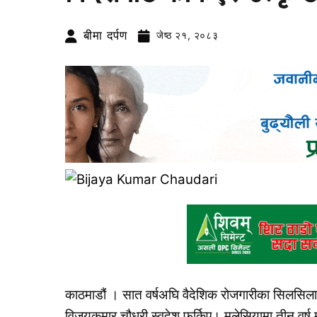
बीमा दर्पण
जेष्ठ २१, २०८३
काठमाडौं । सात वर्षअघि वैदेशिक रोजगारीका सिलसिला
विजयकुमार चौधरी स्वदेश फर्किए। मलेसियामा तीन वर्