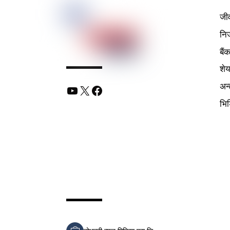
जी
निर
बैं
शे
अन्
YouTube
X
Facebook
भि