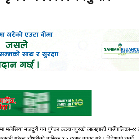
मा मलेसिया मजदुरी गर्न पुगेका कञ्चनपुरको लालझाडी गाउँपालिका–४ 
ष मजदुरी गरेका चौधरीको मासिक ३५ हजार कमाइ गरे। विदेशको चर्को