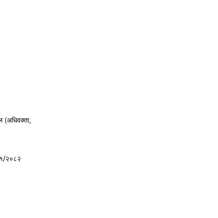
ल (अधिवक्ता,
८१/२०८२