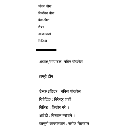
जीवन बीमा
निर्जीवन बीमा
बैंक-वित्त
शेयर
अन्तरवार्ता
भिडियो
अध्यक्ष/
सम्पादक
: नबिन पोखरेल
हाम्रो टीम
डेस्क इडिटर : नबिना पोखरेल
रिपोर्टिङ : बिरेन्द्र शाही ।
बिलिङ : किशोर गैरे ।
आईटी : बिश्वास न्यौपाने ।
कानुनी सल्लाहकार : सरोज सिलबाल