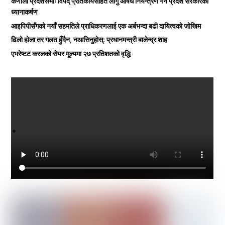
कर्णाली प्रदेशसभाः विपद् प्रतिकार्यसहित लागु औषध नियन्त्रण गर्न प्रदेश सरकारको
ध्यानाकर्षण
आइपिपीसँगको नयाँ सहमतिले प्राधिकरणलाई एक अर्बभन्दा बढी दायित्वको जोखिम
ढिलो होला तर गलत हुँदैन, नआत्तिनुहोस्: प्रधानमन्त्री बालेन्द्र शाह
एभरेष्टट करलको सेयर मूल्यमा २७ प्रतिशतको वृद्धि