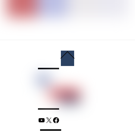
Back
To
Top
YouTube
X
Facebook