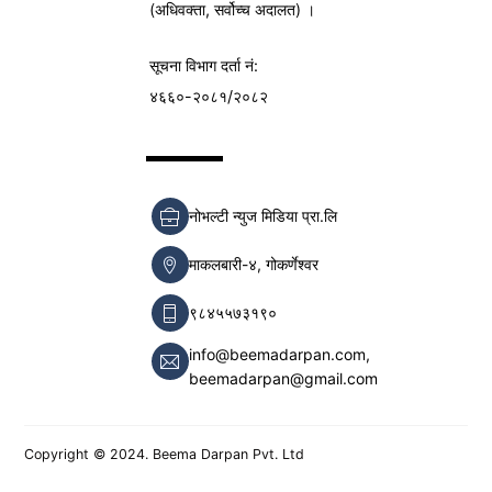
(अधिवक्ता, सर्वोच्च अदालत) ।
सूचना विभाग
दर्ता नं:
४६६०-२०८१/२०८२
नोभल्टी न्युज मिडिया प्रा.लि
माकलबारी-४, गोकर्णेश्वर
९८४५५७३१९०
info@beemadarpan.com,
beemadarpan@gmail.com
Copyright © 2024. Beema Darpan Pvt. Ltd