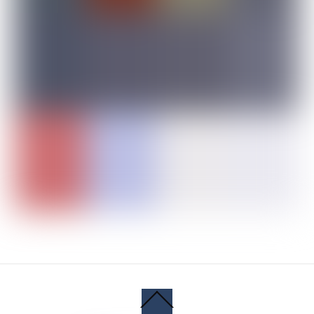
Back
To