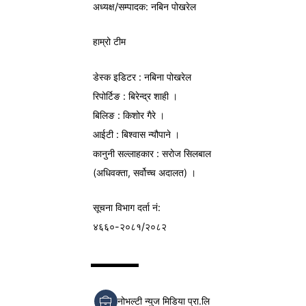
अध्यक्ष/
सम्पादक
: नबिन पोखरेल
हाम्रो टीम
डेस्क इडिटर : नबिना पोखरेल
रिपोर्टिङ : बिरेन्द्र शाही ।
बिलिङ : किशोर गैरे ।
आईटी : बिश्वास न्यौपाने ।
कानुनी सल्लाहकार : सरोज सिलबाल
(अधिवक्ता, सर्वोच्च अदालत) ।
सूचना विभाग
दर्ता नं:
४६६०-२०८१/२०८२
नोभल्टी न्युज मिडिया प्रा.लि