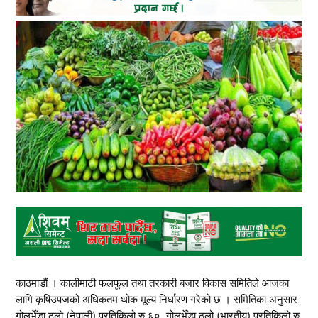
काठमाडौं । कालीमाटी फलफूल तथा तरकारी बजार विकास समितिले आजका
लागि कृषिउपजको अधिकतम थोक मूल्य निर्धारण गरेको छ । समितिका अनुसार
गोलभेँडा ठूलो (नेपाली) प्रतिकिलो रु ६०, गोलभेँडा ठूलो (भारतीय) प्रतिकिलो रु