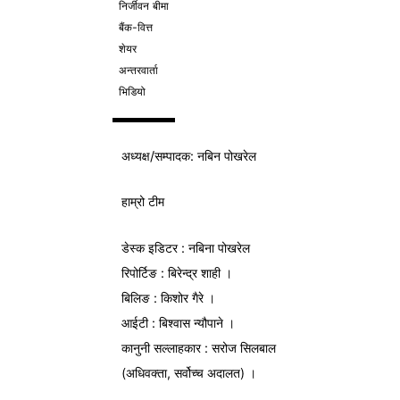
निर्जीवन बीमा
बैंक-वित्त
शेयर
अन्तरवार्ता
भिडियो
अध्यक्ष/
सम्पादक
: नबिन पोखरेल
हाम्रो टीम
डेस्क इडिटर : नबिना पोखरेल
रिपोर्टिङ : बिरेन्द्र शाही ।
बिलिङ : किशोर गैरे ।
आईटी : बिश्वास न्यौपाने ।
कानुनी सल्लाहकार : सरोज सिलबाल
(अधिवक्ता, सर्वोच्च अदालत) ।