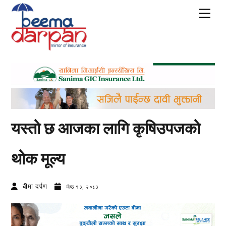
Skip
Men
to
content
यस्तो छ आजका लागि कृषिउपजको
थोक मूल्य
बीमा दर्पण
जेष्ठ १३, २०८३