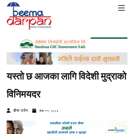
Skip
Men
to
content
यस्तो छ आजका लागि विदेशी मुद्राको
विनिमयदर
बीमा दर्पण
जेष्ठ ११, २०८३