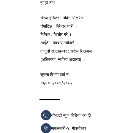
हाम्रो टीम
डेस्क इडिटर : नबिना पोखरेल
रिपोर्टिङ : बिरेन्द्र शाही ।
बिलिङ : किशोर गैरे ।
आईटी : बिश्वास न्यौपाने ।
कानुनी सल्लाहकार : सरोज सिलबाल
(अधिवक्ता, सर्वोच्च अदालत) ।
सूचना विभाग
दर्ता नं:
४६६०-२०८१/२०८२
नोभल्टी न्युज मिडिया प्रा.लि
माकलबारी-४, गोकर्णेश्वर