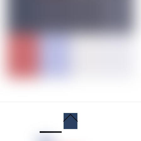
Back
To
Top