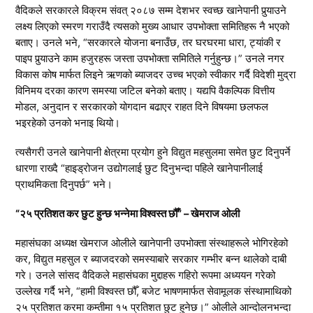
वैदिकले सरकारले विक्रम संवत् २०८७ सम्म देशभर स्वच्छ खानेपानी पुर्‍याउने
लक्ष्य लिएको स्मरण गराउँदै त्यसको मुख्य आधार उपभोक्ता समितिहरू नै भएको
बताए। उनले भने, “सरकारले योजना बनाउँछ, तर घरघरमा धारा, ट्यांकी र
पाइप पुर्‍याउने काम हजुरहरू जस्ता उपभोक्ता समितिले गर्नुहुन्छ।” उनले नगर
विकास कोष मार्फत लिइने ऋणको ब्याजदर उच्च भएको स्वीकार गर्दै विदेशी मुद्रा
विनिमय दरका कारण समस्या जटिल बनेको बताए। यद्यपि वैकल्पिक वित्तीय
मोडल, अनुदान र सरकारको योगदान बढाएर राहत दिने विषयमा छलफल
भइरहेको उनको भनाइ थियो।
त्यसैगरी उनले खानेपानी क्षेत्रमा प्रयोग हुने विद्युत महसुलमा समेत छुट दिनुपर्ने
धारणा राख्दै “हाइड्रोजन उद्योगलाई छुट दिनुभन्दा पहिले खानेपानीलाई
प्राथमिकता दिनुपर्छ” भने।
“२५ प्रतिशत कर छुट हुन्छ भन्नेमा विश्वस्त छौँ” – खेमराज ओली
महासंघका अध्यक्ष खेमराज ओलीले खानेपानी उपभोक्ता संस्थाहरूले भोगिरहेको
कर, विद्युत महसुल र ब्याजदरको समस्याबारे सरकार गम्भीर बन्न थालेको दाबी
गरे। उनले सांसद वैदिकले महासंघका मुद्दाहरू गहिरो रूपमा अध्ययन गरेको
उल्लेख गर्दै भने, “हामी विश्वस्त छौँ, बजेट भाषणमार्फत सेवामूलक संस्थामाथिको
२५ प्रतिशत करमा कम्तीमा १५ प्रतिशत छुट हुनेछ।” ओलीले आन्दोलनभन्दा