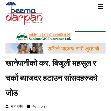
Skip
Men
to
content
खानेपानीको कर, बिजुली महसुल र
चर्को ब्याजदर हटाउन सांसदहरूको
जोड
बीमा दर्पण
जेष्ठ ८, २०८३