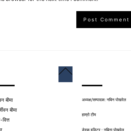
Back
To
Top
अध्यक्ष/
सम्पादक
: नबिन पोखरेल
वन बीमा
्जीवन बीमा
हाम्रो टीम
क-वित्त
यर
डेस्क इडिटर : नबिना पोखरेल