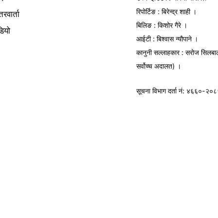
रिपोर्टिङ : बिरेन्द्र शाही ।
तरवार्ता
बिलिङ : किशोर गैरे ।
डियो
आईटी : बिश्वास न्यौपाने ।
कानुनी सल्लाहकार : सरोज सिलबा
सर्वोच्च अदालत) ।
सूचना विभाग
दर्ता नं: ४६६०-२०