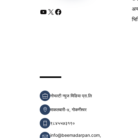
अन्
YouTube
X
Facebook
भि
नोभल्टी न्युज मिडिया प्रा.लि
माकलबारी-४, गोकर्णेश्वर
९८४५५७३१९०
info@beemadarpan.com,