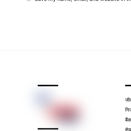
जी
निर
बैं
शे