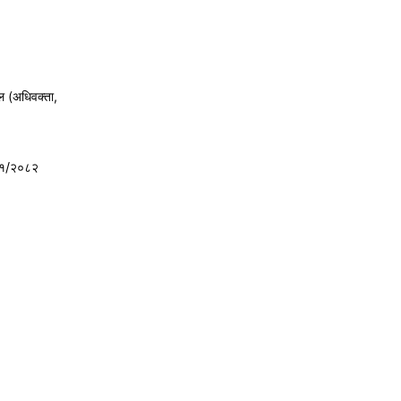
ल (अधिवक्ता,
८१/२०८२