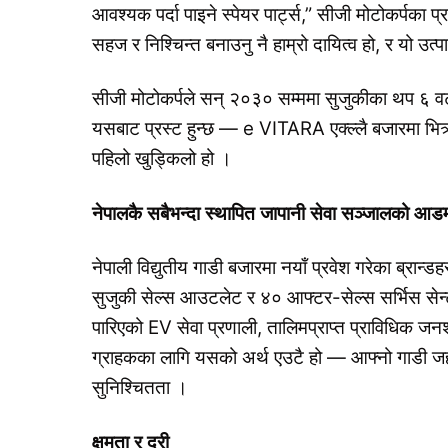
आवश्यक पर्दा पाइने स्पेयर पार्ट्स,” सीजी मोटोकर्पका प
सहज र निश्चिन्त बनाउनु नै हाम्रो दायित्व हो, र यो उत्
सीजी मोटोकर्पले सन् २०३० सम्ममा सुजुकीका थप ६ वटा
यसबाट प्रस्ट हुन्छ — e VITARA एक्ल्लै बजारमा भित्र
पहिलो खुड्किलो हो ।
नेपालकै
सबैभन्दा
स्थापित
जापानी
सेवा
सञ्जालको
आडम
नेपाली विद्युतीय गाडी बजारमा नयाँ प्रवेश गरेका ब्र
सुजुकी सेल्स आउटलेट र ४० आफ्टर-सेल्स सर्भिस सेन्
पारिएको EV सेवा प्रणाली, तालिमप्राप्त प्राविधिक जनशक
ग्राहकका लागि यसको अर्थ एउटै हो — आफ्नो गाडी जहाँ
सुनिश्चितता ।
क्षमता
र
दूरी