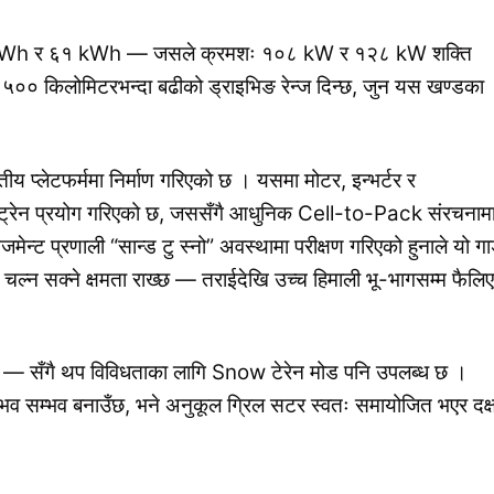
४९ kWh र ६१ kWh — जसले क्रमशः १०८ kW र १२८ kW शक्ति
 ५०० किलोमिटरभन्दा बढीको ड्राइभिङ रेन्ज दिन्छ, जुन यस खण्डका
 प्लेटफर्ममा निर्माण गरिएको छ । यसमा मोटर, इन्भर्टर र
ावरट्रेन प्रयोग गरिएको छ, जससँगै आधुनिक Cell-to-Pack संरचनाम
ेन्ट प्रणाली “सान्ड टु स्नो” अवस्थामा परीक्षण गरिएको हुनाले यो गा
ल्न सक्ने क्षमता राख्छ — तराईदेखि उच्च हिमाली भू-भागसम्म फैलि
 सँगै थप विविधताका लागि Snow टेरेन मोड पनि उपलब्ध छ ।
नुभव सम्भव बनाउँछ, भने अनुकूल ग्रिल सटर स्वतः समायोजित भएर दक्