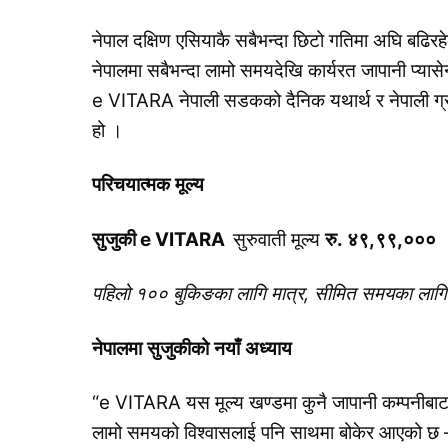
नेपाल दक्षिण एसियाकै सबैभन्दा छिटो गतिमा अघि बढिरहे
नेपालमा सबैभन्दा लामो समयदेखि कार्यरत जापानी प्यासे
e VITARA नेपाली सडकको दैनिक यथार्थ र नेपाली ग्राह
हो ।
परिचयात्मक
मूल्य
सुजुकी
e VITARA
सुरुवाती मूल्य
रु
.
४९
,
९९
,
०००
पहिलो
१००
बुकिङका
लागि
मात्र
,
सीमित
समयका
लागि
नेपालमा
सुजुकीको
नयाँ
अध्याय
“e VITARA यस मूल्य खण्डमा कुनै जापानी कम्पनीबाट 
लामो समयको विश्वासलाई पनि साथमा बोकेर आएको छ — प्