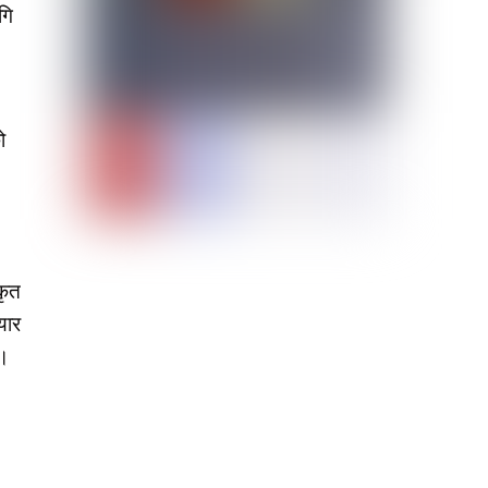
गि
ो
कृत
यार
 ।