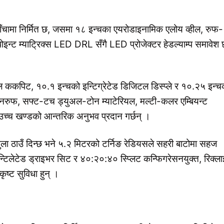
ँचामा निर्मित छ, जसमा १८ इन्चका एयरोडाइनामिक एलोय व्हील, रुफ-
इन्ट म्याट्रिक्स LED DRL सँगै LED प्रोजेक्टर हेडल्याम्प समावेश 
ल ककपिट, १०.१ इन्चको इन्टिग्रेटेड डिजिटल डिस्प्ले र १०.२५ इन्च
स सनरुफ, सफ्ट-टच ड्युअल-टोन म्याटेरियल, मल्टी-कलर एम्बियन्ट
्च खण्डको आन्तरिक अनुभव प्रदान गर्छन् ।
ला ठाउँ दिन्छ भने ५.२ मिटरको टर्निङ रेडियसले सहरी बाटोमा सहज
टिलेटेड ड्राइभर सिट र ४०:२०:४० स्प्लिट कन्फिगरेसनयुक्त, रिक्ल
ृष्ट सुविधा हुन् ।