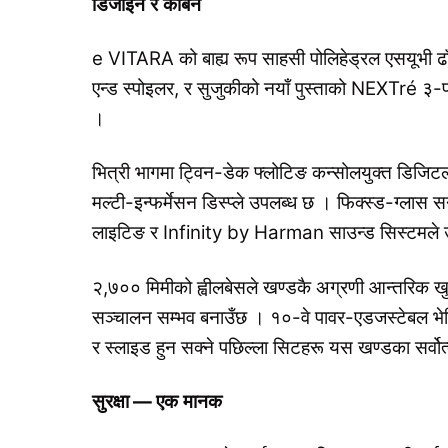
डिजाइन
र
केबिन
e VITARA को बाह्य रूप साहसी पोलिहेड्रल एसयूभी ढा
एन्ड स्पोइलर, र सुजुकीको नयाँ पुस्ताको NEXTré ३-पो
।
भित्री भागमा ट्विन-डेक फ्लोटिङ कन्सोलयुक्त डिजिट
मल्टी-इन्फर्मेसन डिस्प्ले उपलब्ध छ । फिक्स्ड-ग्ला
लाइटिङ र Infinity by Harman साउन्ड सिस्टमले उच
२,७०० मिमीको ह्वीलबेसले खण्डकै अग्रणी आन्तरिक खु
सञ्चालन सम्भव बनाउँछ । १०-वे पावर-एडजस्टेबल भेन्
र स्लाइड हुन सक्ने पछिल्ला सिटहरू यस खण्डका सर्वोत्क
सुरक्षा
—
एक
मानक