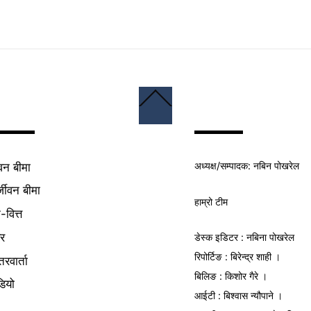
Back
To
Top
अध्यक्ष/
सम्पादक
: नबिन पोखरेल
वन बीमा
्जीवन बीमा
हाम्रो टीम
क-वित्त
यर
डेस्क इडिटर : नबिना पोखरेल
रिपोर्टिङ : बिरेन्द्र शाही ।
तरवार्ता
बिलिङ : किशोर गैरे ।
डियो
आईटी : बिश्वास न्यौपाने ।