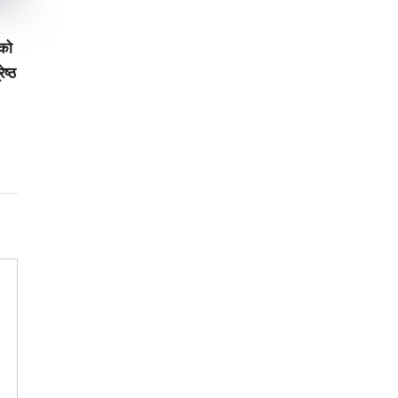
रको
ेष्ठ