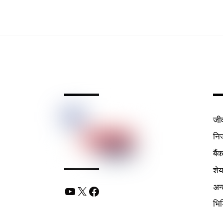
जी
निर
बैं
शे
अन्
YouTube
X
Facebook
भि