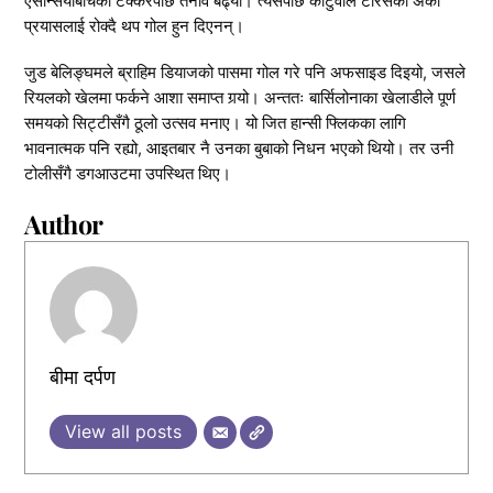
एसेन्सियोबीचको टक्करपछि तनाव बढ्यो। त्यसपछि कोर्टुवाले टोरेसको अर्को
प्रयासलाई रोक्दै थप गोल हुन दिएनन्।
जुड बेलिङ्घमले ब्राहिम डियाजको पासमा गोल गरे पनि अफसाइड दिइयो, जसले
रियलको खेलमा फर्कने आशा समाप्त गर्‍यो। अन्ततः बार्सिलोनाका खेलाडीले पूर्ण
समयको सिट्टीसँगै ठूलो उत्सव मनाए। यो जित हान्सी फ्लिकका लागि
भावनात्मक पनि रह्यो, आइतबार नै उनका बुबाको निधन भएको थियो। तर उनी
टोलीसँगै डगआउटमा उपस्थित थिए।
Author
बीमा दर्पण
View all posts