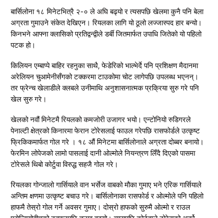
बार्सिलोना १८ मिनेटभित्रै २-० ले अघि बढ्यो र त्यसपछि खेलमा कुनै पनि बेला
अग्रता गुमाउने संकेत देखिएन। रियलका लागि यो ठूलो लज्जास्पद हार बन्यो।
किनभने आफ्ना क्लासिको प्रतिद्वन्द्वीले डर्बी जितमार्फत उपाधि जितेको यो पहिलो
पटक हो।
किलियन एम्बाप्पे बाहिर रहनुका साथै, फेडेरिको भाल्भेर्दे पनि प्रशिक्षण मैदानमा
अरेलियन चुआमेनीसँगको टक्करमा टाउकोमा चोट लागेपछि उपलब्ध भएनन्।
तर फ्रेन्च खेलाडीले क्लबले उनीमाथि अनुशासनात्मक प्रक्रिया सुरु गरे पनि
खेल सुरु गरे।
खेलको नवौं मिनेटमै रियलको कमजोरी उजागर भयो। एन्टोनियो रुडिगरले
पेनाल्टी क्षेत्रको किनारमा फेरान टोरेसलाई फाउल गरेपछि रासफोर्डले उत्कृष्ट
फ्रिकिकमार्फत गोल गरे । १८ औं मिनेटमा बार्सिलोनाले अग्रता दोब्बर बनायो।
फेरमिन लोपेजको लामो पासलाई दानी ओल्मोले नियन्त्रण लिँदै दिएको पासमा
टोरेसले थिबो कोर्टुवा विरुद्ध सहजै गोल गरे।
रियलका गोन्जालो गार्सियाले वान भर्सेज वाबको मौका गुमाए भने एरिक गार्सियाले
अन्तिम क्षणमा उत्कृष्ट बचाउ गरे। बार्सिलोनाका रासफोर्ड र ओल्मोले पनि पहिलो
हाफमै तेस्रो गोल गर्ने अवसर गुमाए। दोस्रो हाफको सुरुमै ओल्मो र राउल