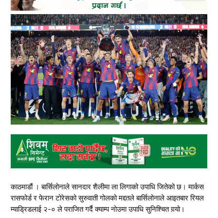
काठमाडौं । बार्सिलोनाले सानदार शैलीमा ला लिगाको उपाधि जितेको छ। मार्कस
रासफोर्ड र फेरान टोरेसको सुरुवाती गोलको मद्दतले बार्सिलोनाले आइतबार रियल
म्याड्रिडलाई २-० ले पराजित गर्दै क्याम्प नोउमा उपाधि सुनिश्चित गर्‍यो।