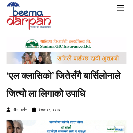
Skip
Men
to
content
‘एल क्लासिको’ जितेसँगै बार्सिलोनाले
जित्याे ला लिगाकाे उपाधि
बीमा दर्पण
बैशाख २८, २०८३