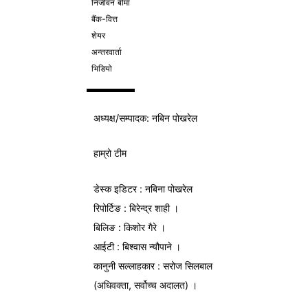
निर्जीवन बीमा
बैंक-वित्त
शेयर
अन्तरवार्ता
भिडियो
अध्यक्ष/
सम्पादक
: नबिन पोखरेल
हाम्रो टीम
डेस्क इडिटर : नबिना पोखरेल
रिपोर्टिङ : बिरेन्द्र शाही ।
बिलिङ : किशोर गैरे ।
आईटी : बिश्वास न्यौपाने ।
कानुनी सल्लाहकार : सरोज सिलबाल
(अधिवक्ता, सर्वोच्च अदालत) ।