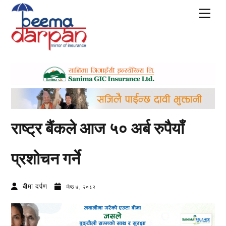
Skip
Men
to
content
राष्ट्र बैंकले आज ५० अर्ब रुपैयाँ
प्रशोचन गर्ने
बीमा दर्पण
जेष्ठ ७, २०८२