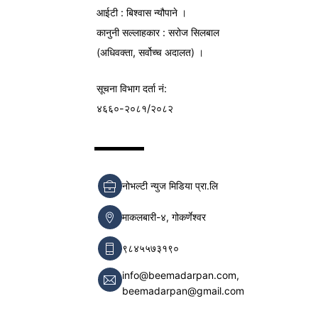
आईटी : बिश्वास न्यौपाने ।
कानुनी सल्लाहकार : सरोज सिलबाल
(अधिवक्ता, सर्वोच्च अदालत) ।
सूचना विभाग
दर्ता नं:
४६६०-२०८१/२०८२
नोभल्टी न्युज मिडिया प्रा.लि
माकलबारी-४, गोकर्णेश्वर
९८४५५७३१९०
info@beemadarpan.com,
beemadarpan@gmail.com