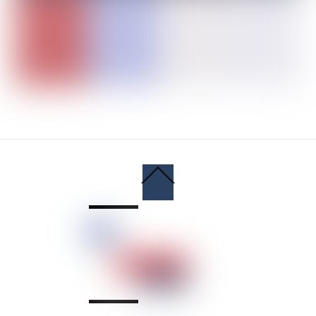
Back
To
Top