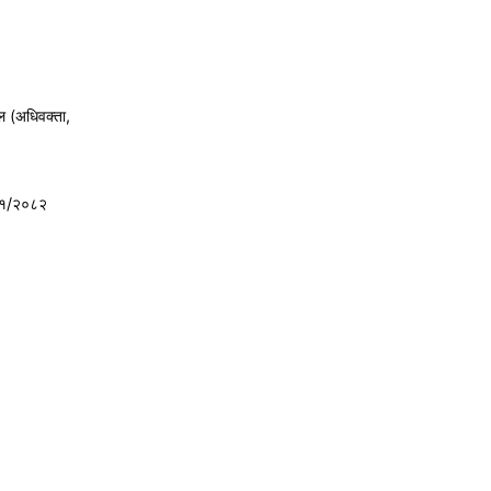
ल (अधिवक्ता,
८१/२०८२