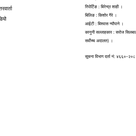
रिपोर्टिङ : बिरेन्द्र शाही ।
तरवार्ता
बिलिङ : किशोर गैरे ।
डियो
आईटी : बिश्वास न्यौपाने ।
कानुनी सल्लाहकार : सरोज सिलबा
सर्वोच्च अदालत) ।
सूचना विभाग
दर्ता नं: ४६६०-२०