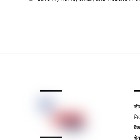
जी
निर
बैं
शे