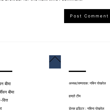
Back
To
Top
अध्यक्ष/
सम्पादक
: नबिन पोखरेल
वन बीमा
्जीवन बीमा
हाम्रो टीम
क-वित्त
यर
डेस्क इडिटर : नबिना पोखरेल