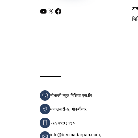
अन्
YouTube
X
Facebook
भि
नोभल्टी न्युज मिडिया प्रा.लि
माकलबारी-४, गोकर्णेश्वर
९८४५५७३१९०
info@beemadarpan.com,